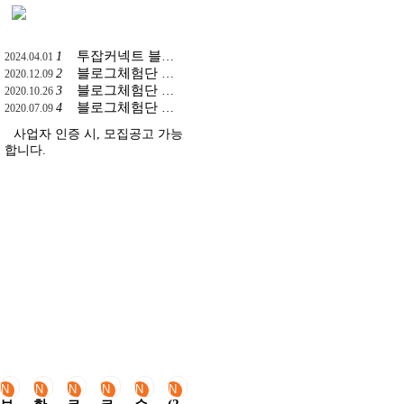
처음 이용하신다면 꼭
읽어주세요
투잡커넥트 블로그 위젯 소스
1
2024.04.01
블로그체험단 모집 진행을 잘하는 노…
2
2020.12.09
블로그체험단 모집 게시판 이용방법
3
2020.10.26
블로그체험단 진행하는 사장님과 블로…
4
2020.07.09
사업자 인증 시, 모집공고 가능
합니다.
N
N
N
N
N
N