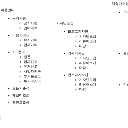
체험단모
이용안내
구
공지사항
공지사항
기자단모집
업데이트
블로그기자단
이용가이드
기자단모집
유저가이드
리뷰어소개
업체가이드
마감
1:1 문의
카페기자단
블
질문
기자단모집
업체신고
리뷰어소개
유저신고
마감
사업자인증
인스타기자단
투커블로그
기자단모집
투커마스터
리뷰어소개
인
오늘의출석
마감
페널티조회
포인트출금