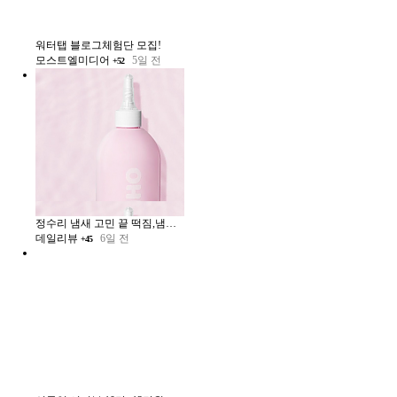
워터탭 블로그체험단 모집!
모스트엘미디어
5일 전
+52
정수리 냄새 고민 끝 떡짐,냄새,각질 한방에 라즈베리 물광 헤어식초 체험단 모집
데일리뷰
6일 전
+45