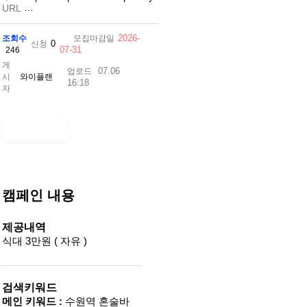
…
URL
2026-
조회수
모집마감일
0
신청
07-31
246
게
07.06
업로드
시
와이플랜
16:18
자
캠페인 내용
제공내역
식대 3만원 ( 자유 )
검색키워드
메인 키워드 :
수원역 혼술바