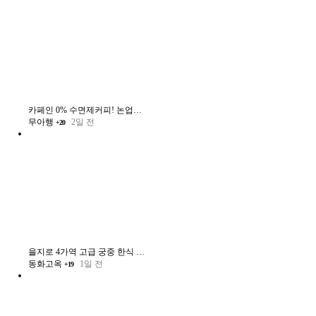
카페인 0% 수면제커피! 논업블렌드 블로그 체험단 모집
무아행
2일 전
+20
을지로 4가역 고급 궁중 한식 다이닝 10만~13만원 상당 한식 코스요리
동화고옥
1일 전
+19