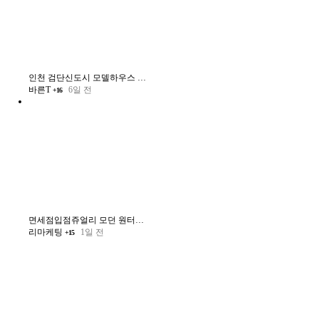
인천 검단신도시 모델하우스 방문 및 소개글 작성
바른T
6일 전
+16
면세점입점쥬얼리 모던 원터치 귀걸이
리마케팅
1일 전
+15