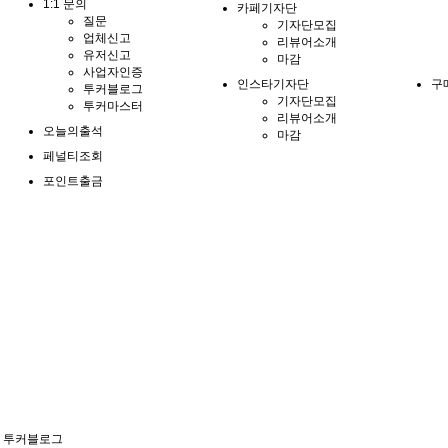
1:1 문의
카페기자단
질문
기자단모집
업체신고
리뷰어소개
유저신고
마감
사업자인증
인스타기자단
구
투커블로그
기자단모집
투커마스터
리뷰어소개
오늘의출석
마감
페널티조회
포인트출금
투커블로그