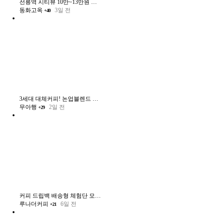
선릉역 시티뷰 10만~13만원 상당의 궁중 한식 다이닝 한식 코스요리
동화고옥
3일 전
+40
3세대 대체커피! 논업블렌드 블로그 체험단 모집
무아행
2일 전
+29
커피 드립백 배송형 체험단 모집합니다.
루나더커피
6일 전
+21