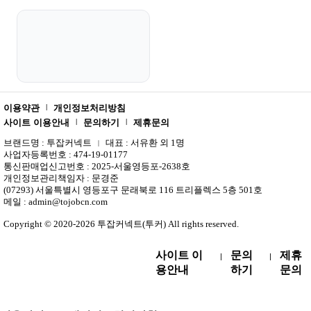
해
외
축
구
중
계
무
료
스
이용약관
개인정보처리방침
|
포
사이트 이용안내
문의하기
제휴문의
|
|
츠
중
브랜드명 : 투잡커넥트
대표 : 서유환 외 1명
|
계
사업자등록번호 : 474-19-01177
스
통신판매업신고번호 : 2025-서울영등포-2638호
포
개인정보관리책임자 : 문경준
츠
(07293) 서울특별시 영등포구 문래북로 116 트리플렉스 5층 501호
중
메일 : admin@tojobcn.com
계
축
Copyright © 2020-2026 투잡커넥트(투커) All rights reserved.
구
중
사이트 이
문의
제휴
계
|
|
야
용안내
하기
문의
구
중
계