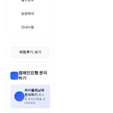
중
계
무
료
방문예약
스
포
츠
안내사항
중
계
해
외
스
포
체험후기 보기
츠
중
계
스
캠페인진행 문의
포
츠
하기
중
계
와이플랜님께
해
외
문의하기
쪽지
축
로 문의사항을 보
내보세요
구
중
계