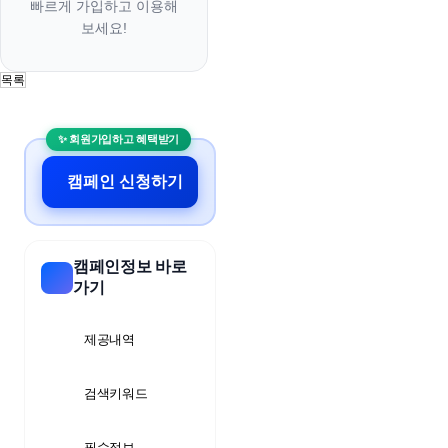
빠르게 가입하고 이용해
보세요!
목록
무
료
스
포
츠
캠페인 신청하기
중
계
야
구
중
캠페인정보 바로
계
가기
해
외
스
제공내역
포
츠
중
검색키워드
계
축
구
필수정보