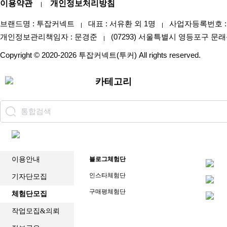
이용약관
개인정보처리방침
축
|
구
중
브랜드명 : 투잡커넥트
대표 : 서유환 외 1명
사업자등록번호 : 47
|
|
계
개인정보관리책임자 : 문경준
(07293) 서울특별시 영등포구 문래
블
|
랙
Copyright © 2020-2026 투잡커넥트(투커) All rights reserved.
티
비
카테고리
이용안내
블로그체험단
인스타체험단
기자단모집
구매평체험단
체험단모집
작업모집&의뢰