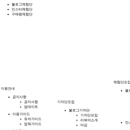
블로그체험단
인스타체험단
구매평체험단
체험단모
이용안내
블
공지사항
공지사항
기자단모집
업데이트
블로그기자단
이용가이드
기자단모집
유저가이드
리뷰어소개
인
업체가이드
마감