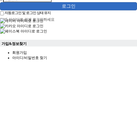
계
로그인
스
자동로그인 및 로그인 상태 유지
포
츠
SNS 아이디로 쉽게 로그인하세요
중
계
해
외
가입&정보찾기
축
구
회원가입
중
아이디/비밀번호 찾기
계
해
외
축
구
중
계
무
료
스
포
츠
중
계
스