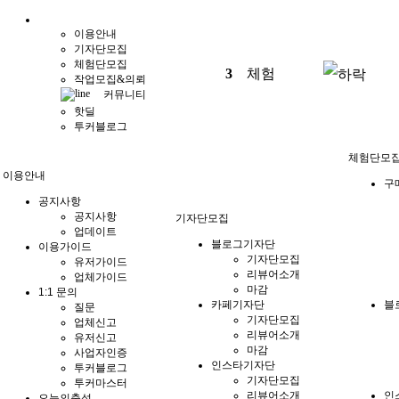
이용안내
기자단모집
체험단모집
3
체험
작업모집&의뢰
커뮤니티
핫딜
투커블로그
체험단모
이용안내
구
공지사항
공지사항
기자단모집
업데이트
블로그기자단
이용가이드
기자단모집
유저가이드
리뷰어소개
업체가이드
마감
1:1 문의
카페기자단
블
질문
기자단모집
업체신고
리뷰어소개
유저신고
마감
사업자인증
인스타기자단
투커블로그
기자단모집
투커마스터
리뷰어소개
인
오늘의출석