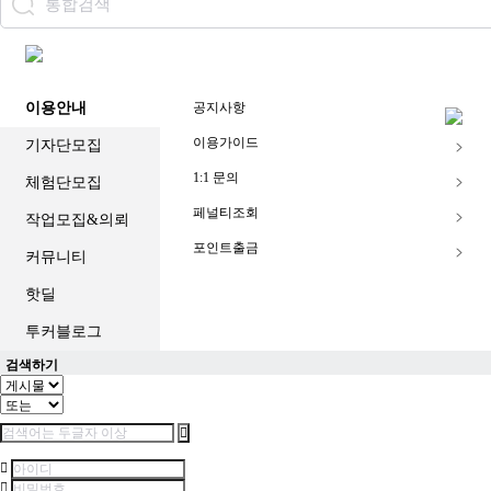
중
계
해
외
스
이용안내
공지사항
포
츠
이용가이드
기자단모집
중
계
1:1 문의
체험단모집
축
구
페널티조회
작업모집&의뢰
중
계
포인트출금
커뮤니티
무
료
핫딜
스
포
투커블로그
츠
중
검색하기
계
해
외
스
포
츠
중