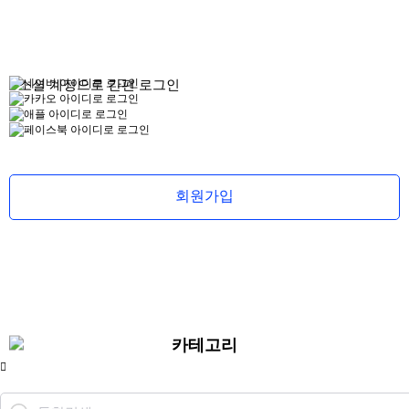
로그인
소셜 계정으로 간편 로그인
회원가입
무
료
스
포
카테고리
츠
중
계
야
구