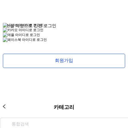
로그인
소셜 계정으로 간편 로그인
회원가입
무
료
스
포
카테고리
츠
중
계
야
구