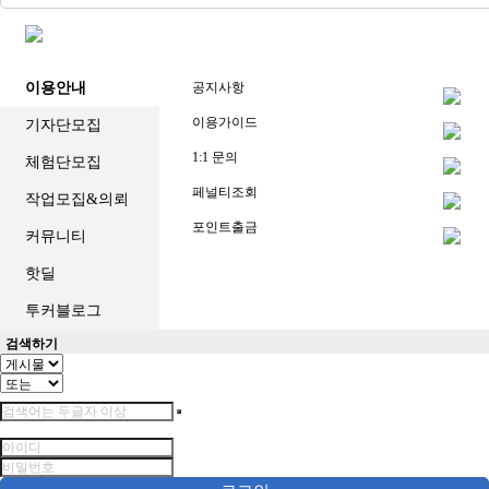
중
계
해
외
이용안내
공지사항
스
포
이용가이드
기자단모집
츠
중
1:1 문의
체험단모집
계
축
페널티조회
작업모집&의뢰
구
중
포인트출금
커뮤니티
계
무
핫딜
료
스
투커블로그
포
츠
검색하기
중
계
해
외
스
포
츠
중