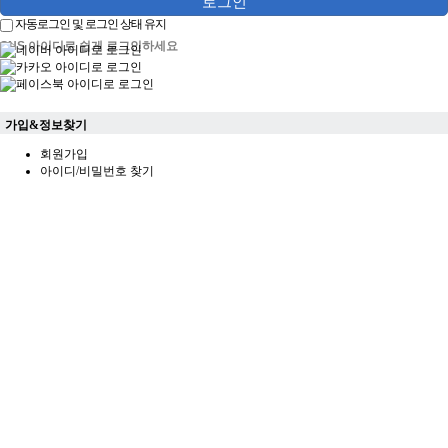
로그인
계
스
자동로그인 및 로그인 상태 유지
포
SNS 아이디로 쉽게 로그인하세요
츠
중
계
해
가입&정보찾기
외
축
회원가입
구
아이디/비밀번호 찾기
중
계
해
외
축
구
중
계
무
료
스
포
츠
중
계
스