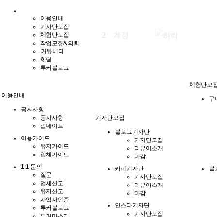
이용안내
기자단모집
체험단모집
작업모집&의뢰
3
원고료
커뮤니티
핫딜
투커블로그
체험단모
이용안내
구
공지사항
공지사항
기자단모집
업데이트
블로그기자단
이용가이드
기자단모집
유저가이드
리뷰어소개
업체가이드
마감
1:1 문의
카페기자단
블
질문
기자단모집
업체신고
리뷰어소개
유저신고
마감
사업자인증
인스타기자단
투커블로그
기자단모집
투커마스터