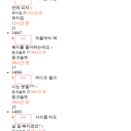
만에 피자
3
유미킴
21
12시간 전
유미킴
12시간 전
21
14667
4
차돌박이 떡
자유
볶이를 좋아하는데요
4
핑크솔트
17
18시간 전
핑크솔트
18시간 전
17
14666
5
라디오 들으
자유
시는 분들???
5
핑크솔트
25
18시간 전
핑크솔트
18시간 전
25
14665
4
사이클 타도
자유
살 잘 빠지겠죠?
4