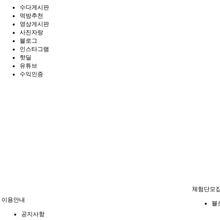
수다게시판
먹방추천
영상게시판
사진자랑
블로그
인스타그램
핫딜
유튜브
수익인증
체험단모
이용안내
블
공지사항