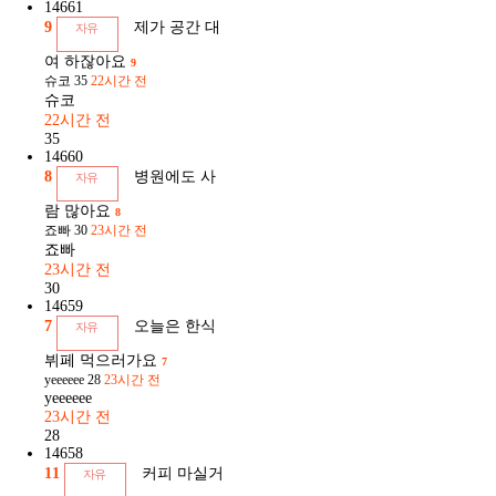
14661
9
제가 공간 대
자유
여 하잖아요
9
슈코
35
22시간 전
슈코
22시간 전
35
14660
8
병원에도 사
자유
람 많아요
8
죠빠
30
23시간 전
죠빠
23시간 전
30
14659
7
오늘은 한식
자유
뷔페 먹으러가요
7
yeeeeee
28
23시간 전
yeeeeee
23시간 전
28
14658
11
커피 마실거
자유