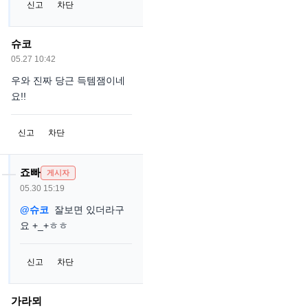
신고
차단
슈코
05.27 10:42
우와 진짜 당근 득템잼이네
요!!
신고
차단
죠빠
게시자
05.30 15:19
@슈코
잘보면 있더라구
요 +_+ㅎㅎ
신고
차단
가라뫼