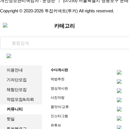
개인정보관리책임자 : 문경준
(07293) 서울특별시 영등포구 문래
|
Copyright © 2020-2026 투잡커넥트(투커) All rights reserved.
카테고리
이용안내
수다게시판
먹방추천
기자단모집
영상게시판
체험단모집
사진자랑
작업모집&의뢰
품앗이/교류
커뮤니티
인스타그램
핫딜
유튜브
투커블로그