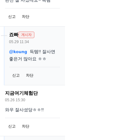
완전 잘 사셨네요~ 득템
신고
차단
죠빠
게시자
05.29 11:34
@koung
득템!! 잘사면
좋은거 많아요 ㅎㅎ
신고
차단
지금여기체험단
05.26 15:30
와우 잘사셨당ㅎㅎ!!
신고
차단