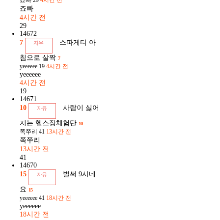
죠빠
29
4시간 전
죠빠
4시간 전
29
14672
7
스파게티 아
자유
침으로 살짝
7
yeeeeee
19
4시간 전
yeeeeee
4시간 전
19
14671
10
사람이 싫어
자유
지는 헬스장체험단
10
쪽쭈리
41
13시간 전
쪽쭈리
13시간 전
41
14670
15
벌써 9시네
자유
요
15
yeeeeee
41
18시간 전
yeeeeee
18시간 전