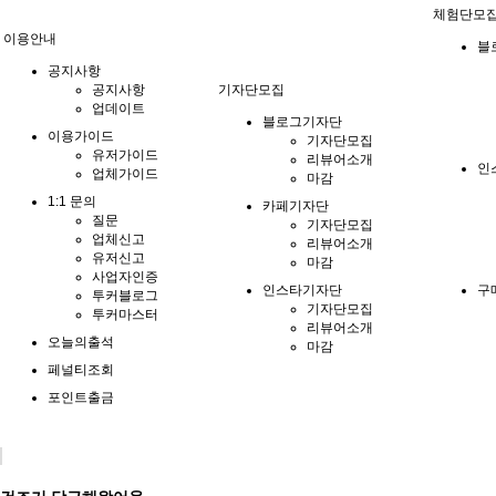
체험단모
이용안내
블
공지사항
공지사항
기자단모집
업데이트
블로그기자단
이용가이드
기자단모집
유저가이드
리뷰어소개
인
업체가이드
마감
1:1 문의
카페기자단
질문
기자단모집
업체신고
리뷰어소개
유저신고
마감
사업자인증
인스타기자단
구
투커블로그
기자단모집
투커마스터
리뷰어소개
오늘의출석
마감
페널티조회
포인트출금