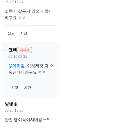
05.25 12:04
소독기 같은거 있으니 좋더
라구요 ㅎㅎ
신고
차단
죠빠
게시자
05.26 09:21
@유미킴
이것저것 다 소
독된다더라구요 ㅋㅋ
신고
차단
빛빛빛
05.25 16:55
완전 댕이득이시네용~~!!!!