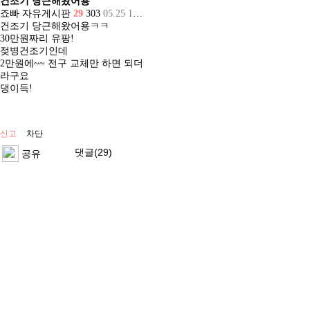
건조기 당근해왔어용
죠빠
자유게시판
29
303
05.25 11:39
건조기 당근해왔어용ㅋㅋ
30만원짜리 유팡!
젖병건조기인데
2만원에~~ 전구 교체만 하면 되더
라구요
댕이득!
신고
차단
댓글(29)
공유