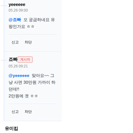
yeeeeee
05.26 09:00
@죠빠
오 궁금하네요 유
팡인가요 ㅎㅎ
신고
차단
죠빠
게시자
05.26 09:21
@yeeeeee
맞아요~~ 그
냥 사면 30만원 가까이 하
던데!!
2만원에 겟 ㅎㅎ
신고
차단
유미킴