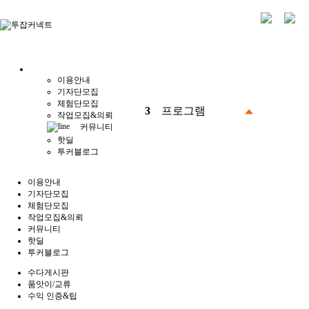
이용안내
기자단모집
체험단모집
3
프로그램
작업모집&의뢰
커뮤니티
핫딜
투커블로그
이용안내
기자단모집
체험단모집
작업모집&의뢰
커뮤니티
핫딜
투커블로그
수다게시판
품앗이/교류
수익 인증&팁