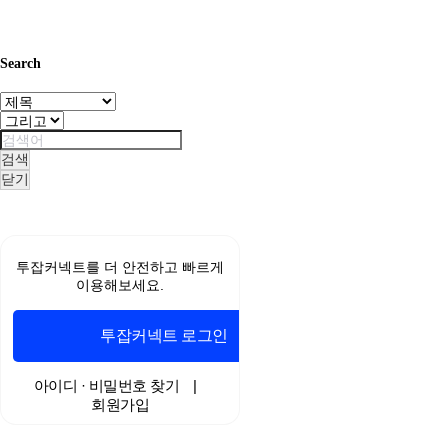
Search
검색
닫기
무
료
스
투잡커넥트를 더 안전하고 빠르게
포
이용해보세요.
츠
중
계
투잡커넥트 로그인
야
구
중
아이디 · 비밀번호 찾기
|
계
회원가입
해
외