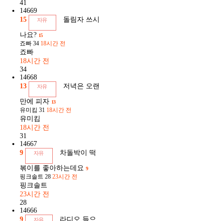
41
14669
15
돌림자 쓰시
자유
나요?
15
죠빠
34
18시간 전
죠빠
18시간 전
34
14668
13
저녁은 오랜
자유
만에 피자
13
유미킴
31
18시간 전
유미킴
18시간 전
31
14667
9
차돌박이 떡
자유
볶이를 좋아하는데요
9
핑크솔트
28
23시간 전
핑크솔트
23시간 전
28
14666
9
라디오 들으
자유