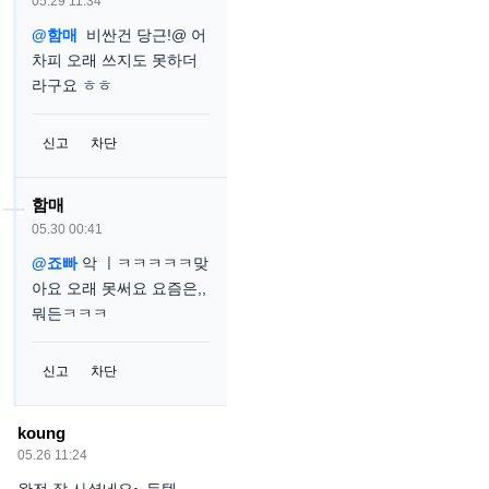
05.29 11:34
@함매
비싼건 당근!@ 어
차피 오래 쓰지도 못하더
라구요 ㅎㅎ
신고
차단
함매
05.30 00:41
@죠빠
악 ㅣㅋㅋㅋㅋㅋ맞
아요 오래 못써요 요즘은,,
뭐든ㅋㅋㅋ
신고
차단
koung
05.26 11:24