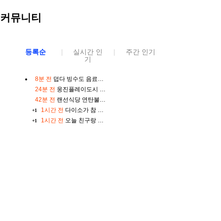
커뮤니티
등록순
실시간 인
주간 인기
|
|
기
8분 전
덥다 빙수도 음료도 금방 녹네요
24분 전
웅진플레이도시 골드시즌(~8/17)
42분 전
랜선식당 연탄불고기, 250g, 4개
1시간 전
다이소가 참 좋은 거 같아요
+1
1시간 전
오늘 친구랑 냉삼집 가기로 했어요
+1