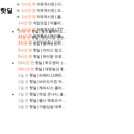
구
1시간 전
자유게시판 |
다이소가 참 좋은 거 같아요
+1
중
핫딜
1시간 전
자유게시판 |
오늘 친구랑 냉삼집 가기로 했어요
+1
계
1시간 전
자유게시판 |
올해가 제일 덜 더운 날이래요
+1
야
구
1시간 전
작업모집 |
어플리뷰 모집 립비 1000원 원고제공 복붙 당일입금
중
1시간 전
자유게시판 |
????서이추환영 공감댓글 지속소통!????
+2
24분 전
핫딜 |
웅진플레이도시 골드시즌(~8/17)
계
1시간 전
업체홍보 |
에이블리 상위노출 안정적으로 유지하기
42분 전
핫딜 |
랜선식당 연탄불고기, 250g, 4개
축
1시간 전
기자단모집 |
기자단 모집 합니다. 당일 입금 바로 해드립니다.
구
2시간 전
핫딜 |
동아오츠카 나랑드사이다 제로, 오리지널, 345ml, 24개
중
3시간 전
핫딜 |
아이스 망고바 60g X 20개
계
5시간 전
핫딜 |
하이뮨 프로틴 밸런스 액티브 제로, 밀크쉐이크, 250ml, 18개
블
22시간 전
핫딜 |
푸드센터 소갈비살, 200g, 5팩
랙
티
23시간 전
핫딜 |
대한농산 통에담은 슈퍼푸드 5곡 플러스 맞춤혼합 21곡, 2kg, 2개
비
1일 전
핫딜 |
리에티 LUNO RT 4056 선글라스
1일 전
핫딜 |
비비드키친 저당 닭가슴살 브리또 숯불매콤, 2개
1일 전
핫딜 |
케라시스 클리닉 샴푸 980ml 3개 골라담기 + 180ml 미니어처 증정
1일 전
핫딜 |
여성 끈나시, 블랙 2개 + 화이트 2개, FREE, 4개
1일 전
핫딜 |
펩시 제로슈거 라임향, 210ml, 30개
1일 전
핫딜 |
가람상점 대추방울토마토, 2kg