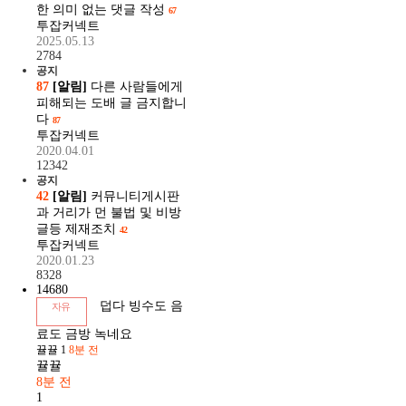
한 의미 없는 댓글 작성
67
투잡커넥트
2025.05.13
2784
공지
87
[알림]
다른 사람들에게
피해되는 도배 글 금지합니
다
87
투잡커넥트
2020.04.01
12342
공지
42
[알림]
커뮤니티게시판
과 거리가 먼 불법 및 비방
글등 제재조치
42
투잡커넥트
2020.01.23
8328
14680
덥다 빙수도 음
자유
료도 금방 녹네요
뀰뀰
1
8분 전
뀰뀰
8분 전
1