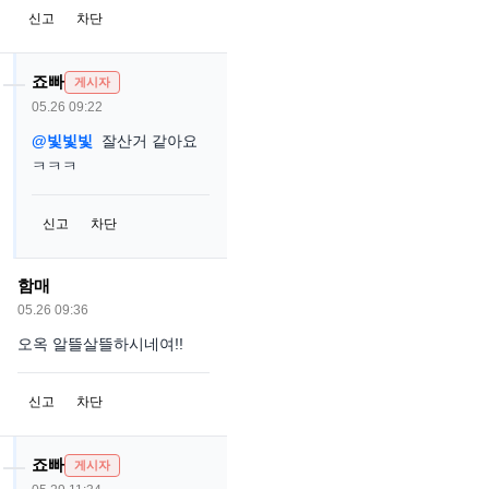
신고
차단
죠빠
게시자
05.26 09:22
@빛빛빛
잘산거 같아요
ㅋㅋㅋ
신고
차단
함매
05.26 09:36
오옥 알뜰살뜰하시네여!!
신고
차단
죠빠
게시자