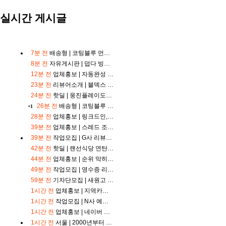
계
실시간 게시글
해
외
축
구
중
7분 전
배송형 |
코팅블루 먼지없고 쿠션감있는 고밀도 탄력 쇼파커버 블로그체험단 모집
계
8분 전
자유게시판 |
덥다 빙수도 음료도 금방 녹네요
해
12분 전
업체홍보 |
자동완성 / 함많찾 / 부정키워드 삭제 최저가 실행
외
축
23분 전
리뷰어소개 |
블덱스 기준 최적, 준최 제 명의 블로그에 기자단, 단순배포, 준최키워드 월보, 건바이 해드립니다^^
구
24분 전
핫딜 |
웅진플레이도시 골드시즌(~8/17)
중
26분 전
배송형 |
코팅블루 알러지케어 고정밴드 침대패드 체험단 모집
+1
계
28분 전
업체홍보 |
링크드인, 기업 페이지 활성화 비법
무
료
39분 전
업체홍보 |
스레드 조회수 관리 대행 맡기세요
스
39분 전
작업모집 |
G사 리뷰어 모집 ( 노출 확인 후 바로 입금 )
포
42분 전
핫딜 |
랜선식당 연탄불고기, 250g, 4개
츠
44분 전
업체홍보 |
순위 막히시죠 ? 상단 저격 가능합니다.
중
49분 전
작업모집 |
영수증 리뷰어 모집합니다. 물량 많아요!
계
스
59분 전
기자단모집 |
새원고 새사진 제공, 복붙기자단 모집(원고료 5천~1만원) 육아블로그 우대, 빠른 입금
포
1시간 전
업체홍보 |
지역카페바이럴 맘카페바이럴 맘카페 뽐뿌바이럴 핫딜바이럴 여시바이럴 디젤매니아바이럴
츠
1시간 전
작업모집 |
N사 예약 리뷰어 모집합니다
중
1시간 전
업체홍보 |
네이버 플레이스 순위가 안 오르는 이유, 리워드 트래픽보다 먼저 확인해야 하는 5가지 데이터(실전편)
계
축
1시간 전
서울 |
2000년부터 국내에서 가장 먼저 루테인을 만든 기업의 루테인 제공