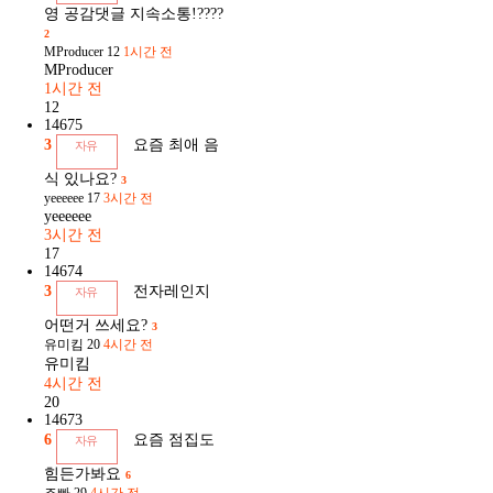
영 공감댓글 지속소통!????
2
MProducer
12
1시간 전
MProducer
1시간 전
12
14675
3
요즘 최애 음
자유
식 있나요?
3
yeeeeee
17
3시간 전
yeeeeee
3시간 전
17
14674
3
전자레인지
자유
어떤거 쓰세요?
3
유미킴
20
4시간 전
유미킴
4시간 전
20
14673
6
요즘 점집도
자유
힘든가봐요
6