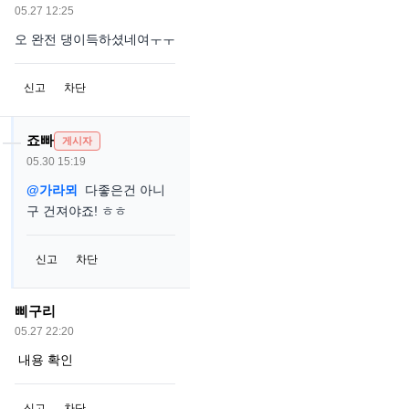
05.27 12:25
오 완전 댕이득하셨네여ㅜㅜ
신고
차단
죠빠
게시자
05.30 15:19
@가라뫼
다좋은건 아니
구 건져야죠! ㅎㅎ
신고
차단
삐구리
05.27 22:20
내용 확인
신고
차단