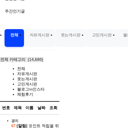
주간인기글
전체
자유게시판
웃는게시판
고민게시판
블
전체 카테고리
(14,680)
전체
자유게시판
웃는게시판
고민게시판
블로그vs인스타
체험후기
번호
제목
이름
날짜
조회
공지
67
[알림]
포인트 적립을 위