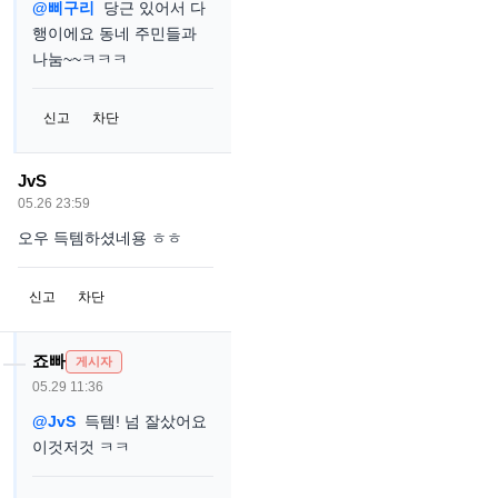
@삐구리
당근 있어서 다
행이에요 동네 주민들과
나눔~~ㅋㅋㅋ
신고
차단
JvS
05.26 23:59
오우 득템하셨네용 ㅎㅎ
신고
차단
죠빠
게시자
05.29 11:36
@JvS
득템! 넘 잘샀어요
이것저것 ㅋㅋ