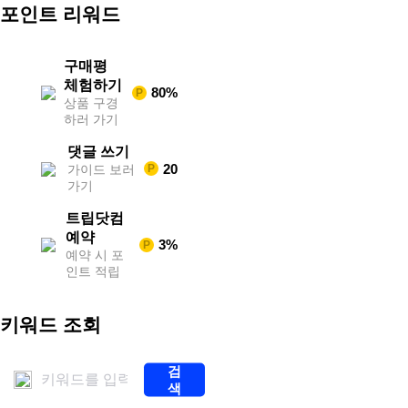
스
포인트 리워드
포
츠
중
계
구매평
축
체험하기
80%
P
구
상품 구경
중
하러 가기
계
무
댓글 쓰기
료
20
가이드 보러
P
스
가기
포
츠
트립닷컴
중
계
예약
3%
P
해
예약 시 포
외
인트 적립
스
포
츠
키워드 조회
중
계
스
검
포
색
츠
중