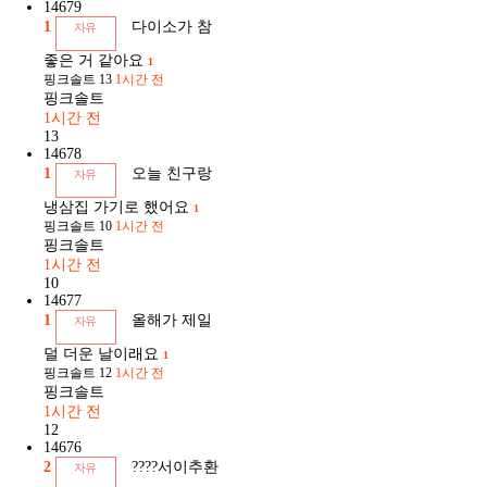
14679
1
다이소가 참
자유
좋은 거 같아요
1
핑크솔트
13
1시간 전
핑크솔트
1시간 전
13
14678
1
오늘 친구랑
자유
냉삼집 가기로 했어요
1
핑크솔트
10
1시간 전
핑크솔트
1시간 전
10
14677
1
올해가 제일
자유
덜 더운 날이래요
1
핑크솔트
12
1시간 전
핑크솔트
1시간 전
12
14676
2
????서이추환
자유