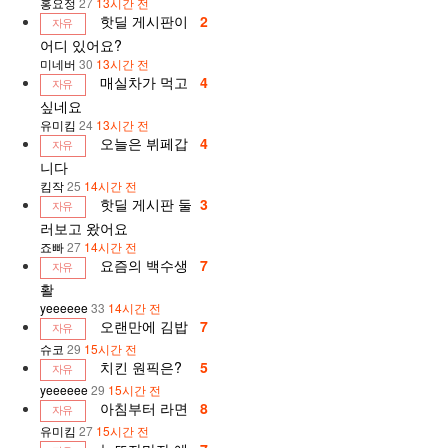
홍요정
27
13시간 전
핫딜 게시판이
2
자유
어디 있어요?
미네버
30
13시간 전
매실차가 먹고
4
자유
싶네요
유미킴
24
13시간 전
오늘은 뷔페갑
4
자유
니다
킴작
25
14시간 전
핫딜 게시판 둘
3
자유
러보고 왔어요
죠빠
27
14시간 전
요즘의 백수생
7
자유
활
yeeeeee
33
14시간 전
오랜만에 김밥
7
자유
슈코
29
15시간 전
치킨 원픽은?
5
자유
yeeeeee
29
15시간 전
아침부터 라면
8
자유
유미킴
27
15시간 전