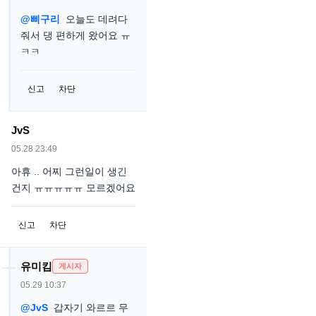
@삐구리
오늘도 데려다
줘서 댕 편하게 왔어요 ㅠ
ㅋㅋ
신고
차단
JvS
05.28 23:49
아휴 .. 어찌 그런일이 생긴
건지 ㅠㅠㅠㅠㅠ 모르겠어요
신고
차단
유미킴
게시자
05.29 10:37
@JvS
갑자기 와르르 무