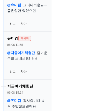
@유미킴
그러니까용ㅠㅠ
좋은일만 있었으면...
신고
차단
유미킴
게시자
06.06 11:55
@지금여기체험단
즐거운
주말 보내세요! ㅎㅎ
신고
차단
지금여기체험단
06.08 15:14
@유미킴
감사합니다 ㅎ
ㅎ 주말잘보냈어용