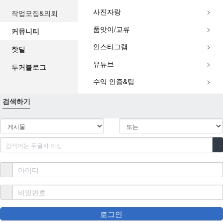
스
포
사진자랑
작업모집&의뢰
츠
품앗이/교류
커뮤니티
중
계
인스타그램
핫딜
해
외
유튜브
투커블로그
스
포
수익 인증&팁
츠
중
검색하기
계
스
포
츠
중
계
해
외
축
구
중
로그인
계