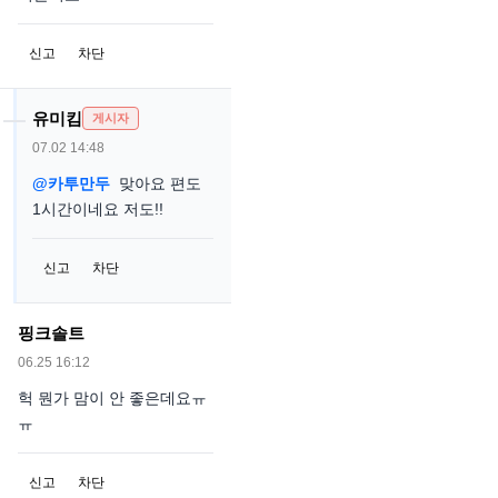
신고
차단
유미킴
게시자
07.02 14:48
@카투만두
맞아요 편도
1시간이네요 저도!!
신고
차단
핑크솔트
06.25 16:12
헉 뭔가 맘이 안 좋은데요ㅠ
ㅠ
신고
차단