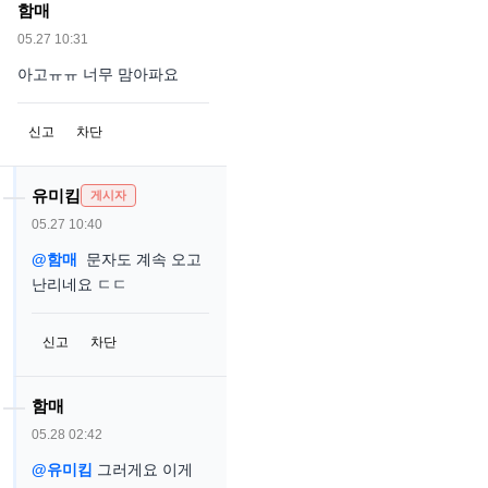
함매
05.27 10:31
아고ㅠㅠ 너무 맘아파요
신고
차단
유미킴
게시자
05.27 10:40
@함매
문자도 계속 오고
난리네요 ㄷㄷ
신고
차단
함매
05.28 02:42
@유미킴
그러게요 이게