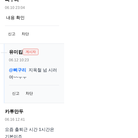
06.10 23:04
내용 확인
신고
차단
유미킴
게시자
06.12 10:23
@삐구리
지옥철 넘 시러
여~~ㅜㅜ
신고
차단
카투만두
06.16 12:41
요즘 출퇴근 시간 1시간은
기본이죠