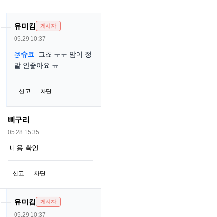
유미킴
게시자
05.29 10:37
@슈코
그쵸 ㅜㅜ 맘이 정
말 안좋아요 ㅠ
신고
차단
삐구리
05.28 15:35
내용 확인
신고
차단
유미킴
게시자
05.29 10:37