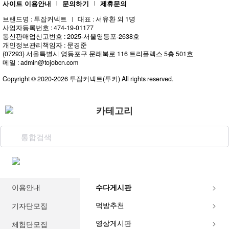
사이트 이용안내
문의하기
제휴문의
스
|
|
포
브랜드명 : 투잡커넥트
대표 : 서유환 외 1명
|
츠
사업자등록번호 : 474-19-01177
중
통신판매업신고번호 : 2025-서울영등포-2638호
개인정보관리책임자 : 문경준
계
(07293) 서울특별시 영등포구 문래북로 116 트리플렉스 5층 501호
야
메일 : admin@tojobcn.com
구
중
Copyright © 2020-2026 투잡커넥트(투커) All rights reserved.
계
해
외
카테고리
스
포
츠
중
계
축
구
이용안내
수다게시판
중
계
먹방추천
기자단모집
무
료
영상게시판
체험단모집