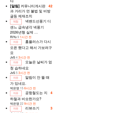
다
[알림]
커뮤니티게시판
42
과 거리가 먼 불법 및 비방
글등 제재조치
넥밴드선풍기 디
체험
센느 급속냉각 넥풍기
2026년형 실제 …
RiYu
9
1시간 전
홈플러스가 다시
자유
오픈 했다고 해서 가보려구
요
JvS
4
3시간 전
오늘은 날씨가 엄
자유
청 습하네요
JvS
5
3시간 전
알림이 안 뜰 때
자유
가 있네요.
박은영
15
6시간 전
공항철도는 지
4
자유
하철과 비슷한가요?
박은영
22
9시간 전
리뷰쓰기
3
자유