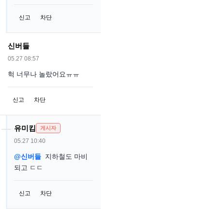
신고
차단
신버들
05.27 08:57
헉 너무나 놀랐어요ㅠㅠ
신고
차단
유미킴
게시자
05.27 10:40
@신버들
지하철도 마비
되고 ㄷㄷ
신고
차단