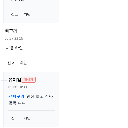
신고
차단
삐구리
05.27 22:15
내용 확인
신고
차단
유미킴
게시자
05.28 10:38
@삐구리
영상 보고 진짜
깜짝 ㄷㄷ
신고
차단