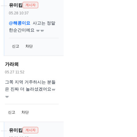
유미킴
게시자
05.28 10:37
@햬콩이요
사고는 정말
한순간이에요 ㅠㅠ
신고
차단
가라뫼
05.27 11:52
그쪽 지역 거주하시는 분들
은 진짜 더 놀라셨겠어요ㅠ
ㅠ
신고
차단
유미킴
게시자