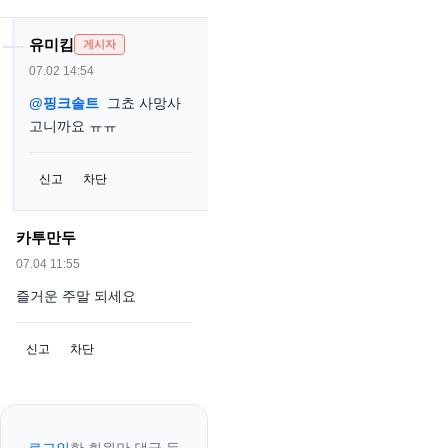
유미킴
게시자
07.02 14:54
@핑크솔트
그쵸 사망사
고니까요 ㅠㅠ
신고
차단
카투만두
07.04 11:55
즐거운 주말 되세요
신고
차단