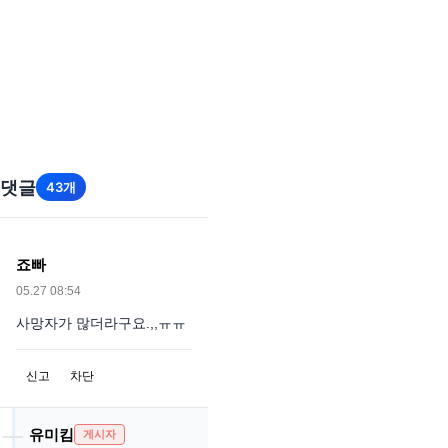
댓글
43개
죠빠
05.27 08:54
사망자가 많더라구요.,,ㅠㅠ
신고
차단
유미킴
게시자