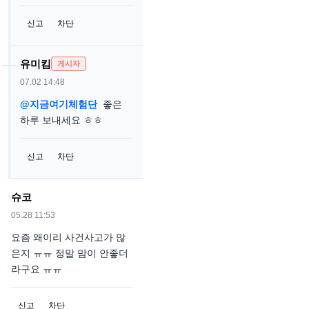
신고
차단
유미킴
게시자
07.02 14:48
@지금여기체험단
좋은
하루 보내세요 ㅎㅎ
신고
차단
슈코
05.28 11:53
요즘 왜이리 사건사고가 많
은지 ㅠㅠ 정말 맘이 안좋더
라구요 ㅠㅠ
신고
차단