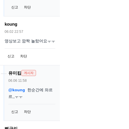
신고
차단
koung
06.02 22:57
영상보고 깜짝 놀랐어요ㅜㅜ
신고
차단
유미킴
게시자
06.06 11:58
@koung
한순간에 와르
르,,ㅜㅜ
신고
차단
삐구리