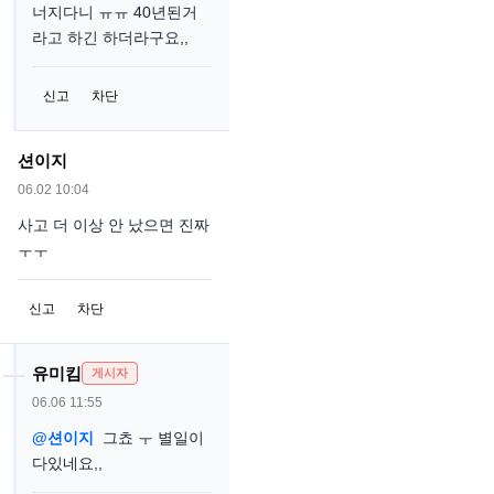
너지다니 ㅠㅠ 40년된거
라고 하긴 하더라구요,,
신고
차단
션이지
06.02 10:04
사고 더 이상 안 났으면 진짜
ㅜㅜ
신고
차단
유미킴
게시자
06.06 11:55
@션이지
그쵸 ㅜ 별일이
다있네요,,