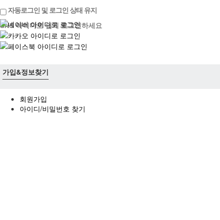
해
자동로그인 및 로그인 상태 유지
외
SNS 아이디로 쉽게 로그인하세요
축
구
중
계
무
가입&정보찾기
료
스
포
회원가입
츠
아이디/비밀번호 찾기
중
계
스
포
츠
중
계
축
구
중
계