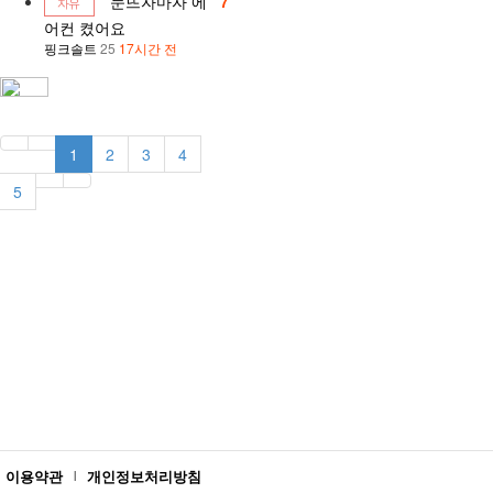
눈뜨자마자 에
7
자유
어컨 켰어요
핑크솔트
25
17시간 전
1
2
3
4
5
무
이용약관
개인정보처리방침
|
료