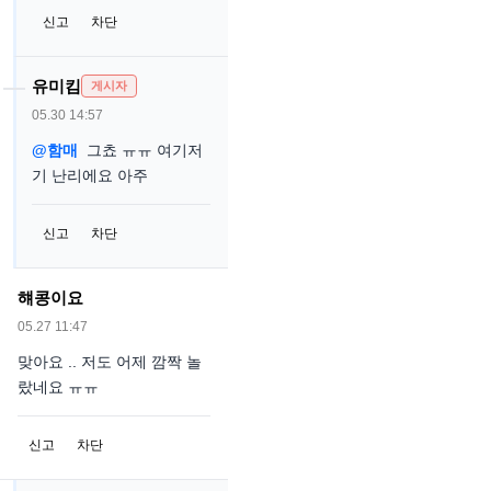
신고
차단
유미킴
게시자
05.30 14:57
@함매
그쵸 ㅠㅠ 여기저
기 난리에요 아주
신고
차단
햬콩이요
05.27 11:47
맞아요 .. 저도 어제 깜짝 놀
랐네요 ㅠㅠ
신고
차단