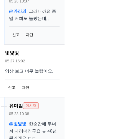
05.28 10:37
@가라뫼
그러니까요 증
말 저희도 놀랐는데,,
신고
차단
빛빛빛
05.27 16:02
영상 보고 너무 놀랐어요..
신고
차단
유미킴
게시자
05.28 10:38
@빛빛빛
한순간에 무너
져 내리더라구요 ㅠ 40년
된거래요 ㄷㄷ