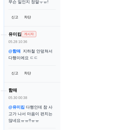
무슨 일인지 정말ㅜㅠ!
신고
차단
유미킴
게시자
05.28 10:36
@함매
지하철 안덮쳐서
다행이에요 ㄷㄷ
신고
차단
함매
05.30 00:38
@유미킴
다행인데 참 사
고가 나서 마음이 편치는
않네요ㅠㅠ!!ㅠㅠ