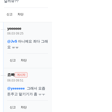
닐까유??
신고
차단
yeeeeee
06.03 09:25
@JvS
아니에요 죄다 그래
요 ㅠㅠ
신고
차단
죠빠
게시자
06.03 09:51
@yeeeeee
그래서 요즘
돈주고 맡기기가 좀 ㅜㅜ
신고
차단