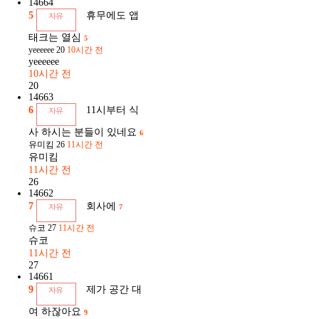
14664
5
휴무에도 앱
자유
태크는 열심
5
yeeeeee
20
10시간 전
yeeeeee
10시간 전
20
14663
6
11시부터 식
자유
사 하시는 분들이 있네요
6
유미킴
26
11시간 전
유미킴
11시간 전
26
14662
7
회사에
자유
7
슈코
27
11시간 전
슈코
11시간 전
27
14661
9
제가 공간 대
자유
여 하잖아요
9