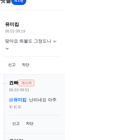
댓글
41개
유미킴
06.02 09:19
맞아요 최블도 그정도니 ㅜ
ㅜ
신고
차단
죠빠
게시자
06.03 09:51
@유미킴
난리네요 아주
ㄷㄷㄷ
신고
차단