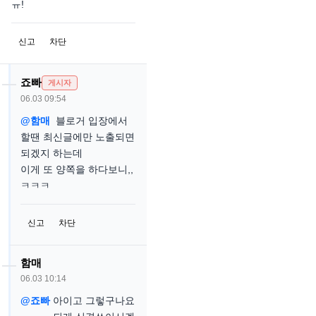
ㅠ!
신고
차단
죠빠
게시자
06.03 09:54
@함매
블로거 입장에서
할땐 최신글에만 노출되면
되겠지 하는데
이게 또 양쪽을 하다보니,,
ㅋㅋㅋ
신고
차단
함매
06.03 10:14
@죠빠
아이고 그렇구나요