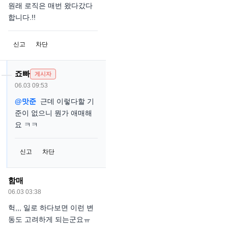
원래 로직은 매번 왔다갔다
합니다.!!
신고
차단
죠빠
게시자
06.03 09:53
@맛준
근데 이렇다할 기
준이 없으니 뭔가 애매해
요 ㅋㅋ
신고
차단
함매
06.03 03:38
헉,,, 일로 하다보면 이런 변
동도 고려하게 되는군요ㅠ