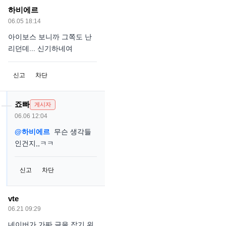
하비에르
06.05 18:14
아이보스 보니까 그쪽도 난
리던데... 신기하네여
신고
차단
죠빠
게시자
06.06 12:04
@하비에르
무슨 생각들
인건지,,ㅋㅋ
신고
차단
vte
06.21 09:29
네이버가 가짜 글을 잡기 위