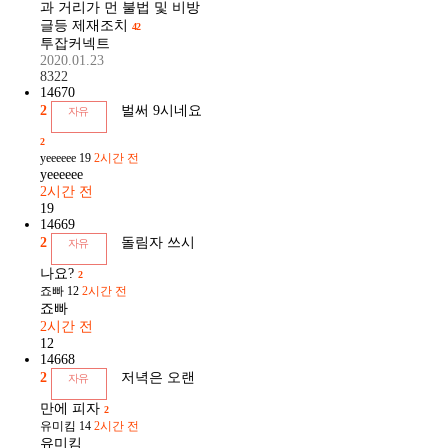
과 거리가 먼 불법 및 비방
글등 제재조치
42
투잡커넥트
2020.01.23
8322
14670
2
벌써 9시네요
자유
2
yeeeeee
19
2시간 전
yeeeeee
2시간 전
19
14669
2
돌림자 쓰시
자유
나요?
2
죠빠
12
2시간 전
죠빠
2시간 전
12
14668
2
저녁은 오랜
자유
만에 피자
2
유미킴
14
2시간 전
유미킴