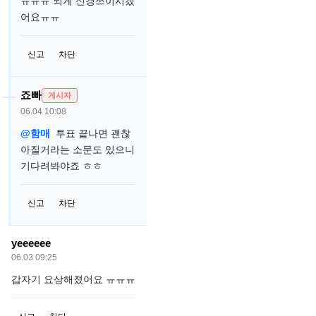
ㅠㅠㅠ 되게 신경쓰이시겠
어요ㅠㅠ
신고
차단
죠빠
게시자
06.04 10:08
@함매
투표 끝나면 괜찮
아질거라는 소문도 있으니
기다려봐야죠 ㅎㅎ
신고
차단
yeeeeee
06.03 09:25
갑자기 요상해졌어요 ㅠㅠㅠ