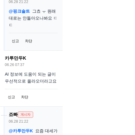
06.28 21:22
@핑크솔트
그쵸 ㅜ 원래
대로는 안돌아오나봐요 ㄷ
ㄷ
신고
차단
카투만두K
06.26 07:37
AI 정보에 도움이 되는 글이
우선적으로 올라오더라고요
신고
차단
죠빠
게시자
06.28 21:22
@카투만두K
요즘 대세가