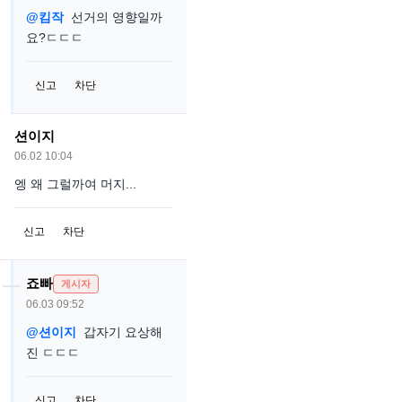
@킴작
선거의 영향일까
요?ㄷㄷㄷ
신고
차단
션이지
06.02 10:04
엥 왜 그럴까여 머지...
신고
차단
죠빠
게시자
06.03 09:52
@션이지
갑자기 요상해
진 ㄷㄷㄷ
신고
차단