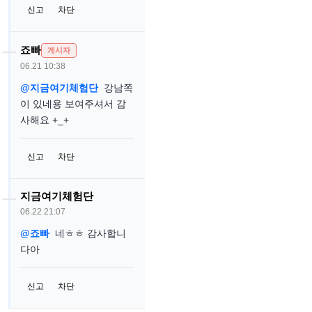
신고
차단
죠빠
게시자
06.21 10:38
@지금여기체험단
강남쪽
이 있네용 보여주셔서 감
사해요 +_+
신고
차단
지금여기체험단
06.22 21:07
@죠빠
네ㅎㅎ 감사합니
다아
신고
차단