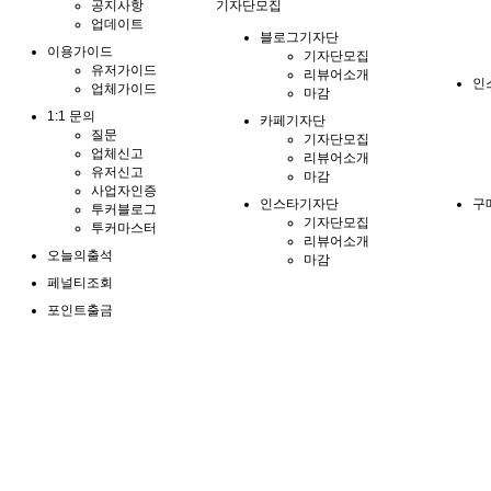
공지사항
기자단모집
업데이트
블로그기자단
이용가이드
기자단모집
유저가이드
리뷰어소개
인
업체가이드
마감
1:1 문의
카페기자단
질문
기자단모집
업체신고
리뷰어소개
유저신고
마감
사업자인증
인스타기자단
구
투커블로그
기자단모집
투커마스터
리뷰어소개
오늘의출석
마감
페널티조회
포인트출금