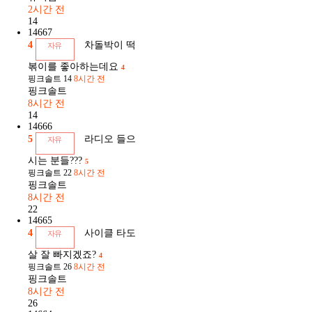
2시간 전
14
14667
4
차돌박이 떡
자유
볶이를 좋아하는데요
4
핑크솔트
14
8시간 전
핑크솔트
8시간 전
14
14666
5
라디오 들으
자유
시는 분들???
5
핑크솔트
22
8시간 전
핑크솔트
8시간 전
22
14665
4
사이클 타도
자유
살 잘 빠지겠죠?
4
핑크솔트
26
8시간 전
핑크솔트
8시간 전
26