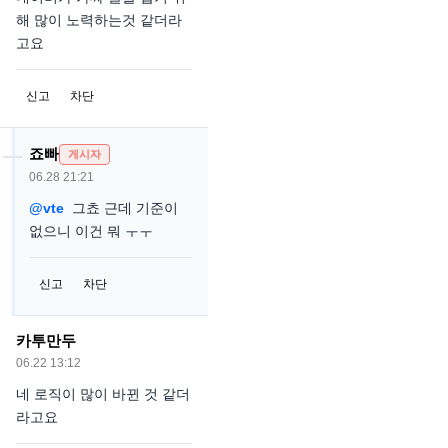
해 많이 노력하는것 같더라
고요
신고
차단
죠빠
게시자
06.28 21:21
@vte
그쵸 근데 기준이
없으니 이건 뭐 ㅜㅜ
신고
차단
카투만두
06.22 13:12
네 로직이 많이 바뀐 것 같더
라고요