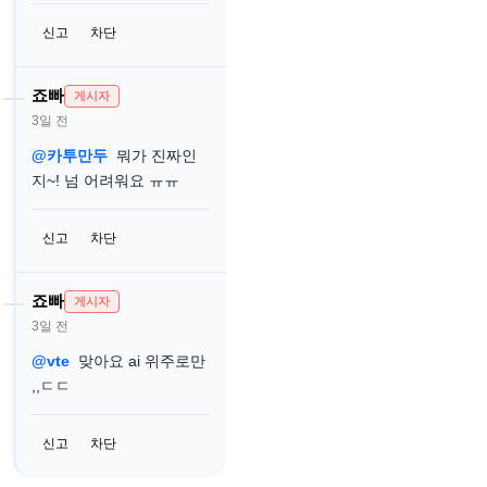
신고
차단
죠빠
게시자
3일 전
@카투만두
뭐가 진짜인
지~! 넘 어려워요 ㅠㅠ
신고
차단
죠빠
게시자
3일 전
@vte
맞아요 ai 위주로만
,,ㄷㄷ
신고
차단