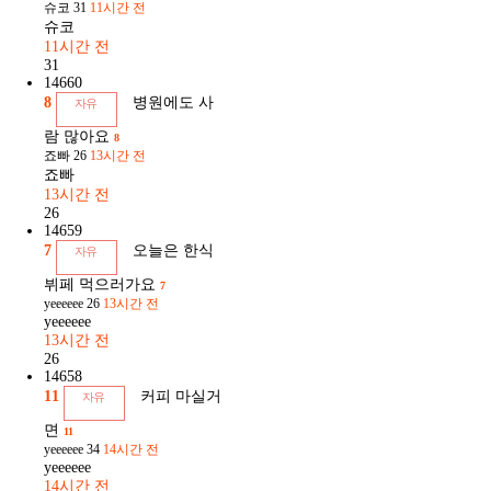
슈코
31
11시간 전
슈코
11시간 전
31
14660
8
병원에도 사
자유
람 많아요
8
죠빠
26
13시간 전
죠빠
13시간 전
26
14659
7
오늘은 한식
자유
뷔페 먹으러가요
7
yeeeeee
26
13시간 전
yeeeeee
13시간 전
26
14658
11
커피 마실거
자유
면
11
yeeeeee
34
14시간 전
yeeeeee
14시간 전