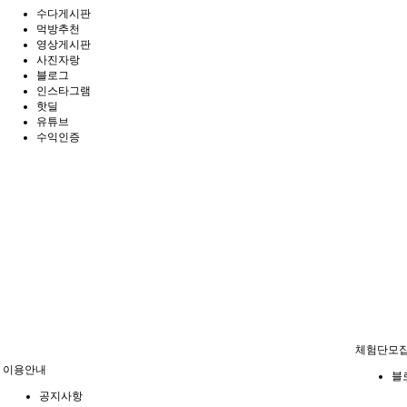
수다게시판
먹방추천
영상게시판
사진자랑
블로그
인스타그램
핫딜
유튜브
수익인증
체험단모
이용안내
블
공지사항