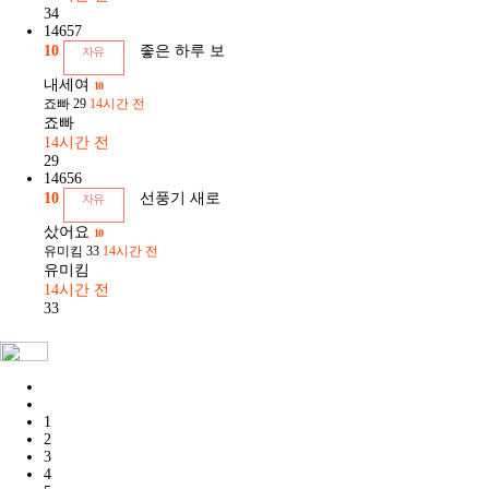
34
14657
10
좋은 하루 보
자유
내세여
10
죠빠
29
14시간 전
죠빠
14시간 전
29
14656
10
선풍기 새로
자유
샀어요
10
유미킴
33
14시간 전
유미킴
14시간 전
33
1
2
3
4