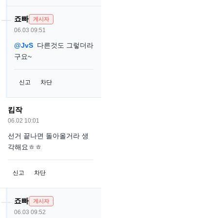
죠빠
게시자
06.03 09:51
@JvS
다른것도 그렇더라
구요~
신고
차단
킴작
06.02 10:01
선거 끝나면 돌아올거라 생
각해요ㅎㅎ
신고
차단
죠빠
게시자
06.03 09:52