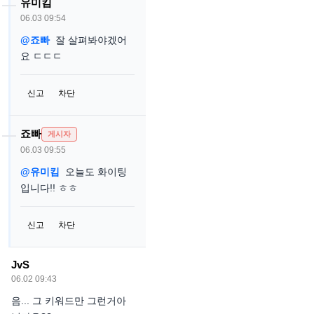
유미킴
06.03 09:54
@죠빠
잘 살펴봐야겠어
요 ㄷㄷㄷ
신고
차단
죠빠
게시자
06.03 09:55
@유미킴
오늘도 화이팅
입니다!! ㅎㅎ
신고
차단
JvS
06.02 09:43
음... 그 키워드만 그런거아