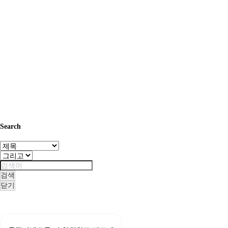
Search
검색
닫기
무
료