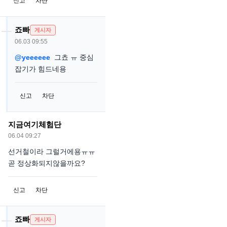
신고
차단
죠빠
게시자
06.03 09:55
@yeeeeee
그쵸 ㅠ 중심
잡기가 힘드네용
신고
차단
지금여기체험단
06.04 09:27
선거철이라 그럴거에용ㅠㅠ
곧 정상화되지않을까요?
신고
차단
죠빠
게시자