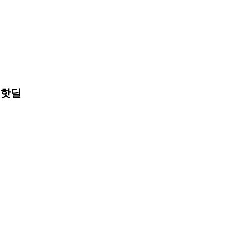
츠
중
계
스
포
츠
중
계
축
구
중
핫딜
계
야
구
중
계
축
구
중
계
블
랙
티
비