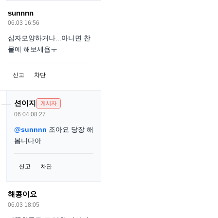
sunnnn
06.03 16:56
십자모양하거나...아니면 찬
물에 해보세욥ㅜ
신고
차단
션이지
게시자
06.04 08:27
@sunnnn
조아요 당장 해
봅니다아
신고
차단
햬콩이요
06.03 18:05