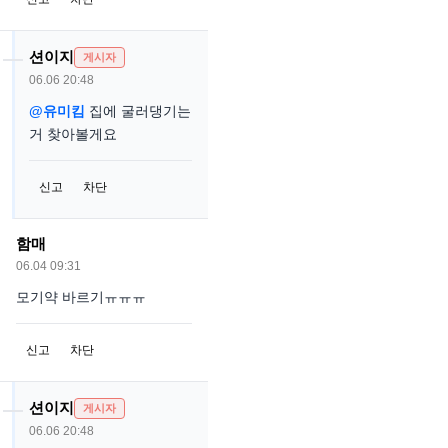
션이지
게시자
06.06 20:48
@유미킴
집에 굴러댕기는
거 찾아볼게요
신고
차단
함매
06.04 09:31
모기약 바르기ㅠㅠㅠ
신고
차단
션이지
게시자
06.06 20:48