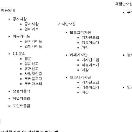
체험단모
이용안내
구
공지사항
공지사항
기자단모집
업데이트
블로그기자단
이용가이드
기자단모집
유저가이드
리뷰어소개
업체가이드
마감
1:1 문의
카페기자단
블
질문
기자단모집
업체신고
리뷰어소개
유저신고
마감
사업자인증
인스타기자단
투커블로그
기자단모집
투커마스터
리뷰어소개
인
오늘의출석
마감
페널티조회
포인트출금