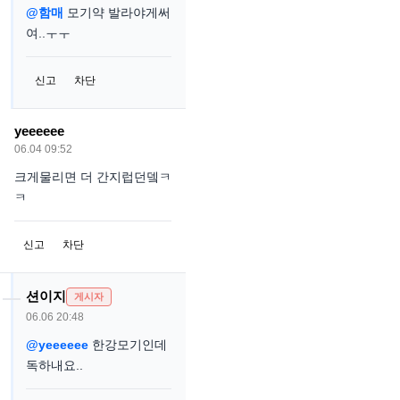
@함매
모기약 발라야게써
여..ㅜㅜ
신고
차단
yeeeeee
06.04 09:52
크게물리면 더 간지럽던뎈ㅋ
ㅋ
신고
차단
션이지
게시자
06.06 20:48
@yeeeeee
한강모기인데
독하내요..