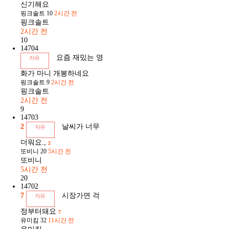
신기해요
핑크솔트
10
2시간 전
핑크솔트
2시간 전
10
14704
요즘 재밌는 영
자유
화가 마니 개봉하네요
핑크솔트
9
2시간 전
핑크솔트
2시간 전
9
14703
2
날씨가 너무
자유
더워요.,
2
또비니
20
5시간 전
또비니
5시간 전
20
14702
7
시장가면 걱
자유
정부터돼요
7
유미킴
32
11시간 전