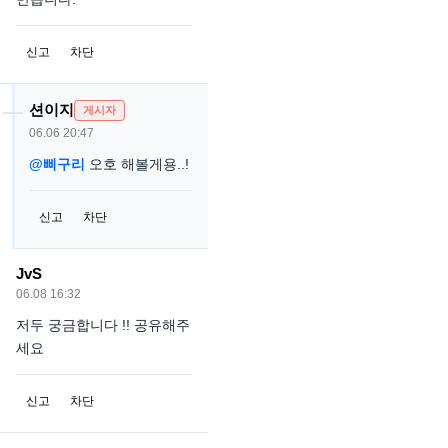
신고
차단
션이지
게시자
06.06 20:47
@삐구리
오호 해볼게용..!
신고
차단
JvS
06.08 16:32
저두 궁금합니다 !! 공유해주
세요
신고
차단