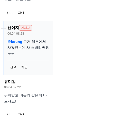
신고
차단
션이지
게시자
06.04 08:28
@koung
그거 일본에서
사왔었는데 사 써버려써요
ㅜㅜ
신고
차단
유미킴
06.04 09:22
긁지말고 버물리 같은거 바
르셔요!
신고
차단