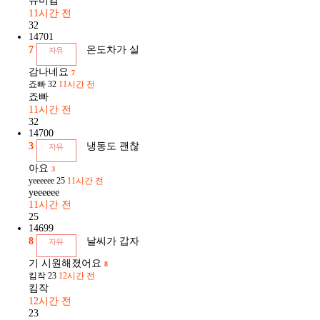
유미킴
11시간 전
32
14701
7
온도차가 실
자유
감나네요
7
죠빠
32
11시간 전
죠빠
11시간 전
32
14700
3
냉동도 괜찮
자유
아요
3
yeeeeee
25
11시간 전
yeeeeee
11시간 전
25
14699
8
날씨가 갑자
자유
기 시원해졌어요
8
킴작
23
12시간 전
킴작
12시간 전
23