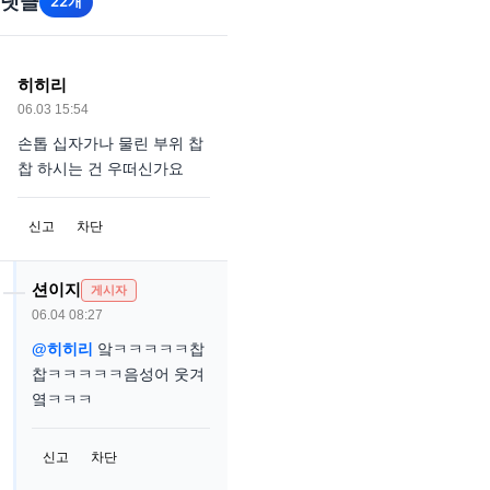
댓글
22개
히히리
06.03 15:54
손톱 십자가나 물린 부위 찹
찹 하시는 건 우떠신가요
신고
차단
션이지
게시자
06.04 08:27
@히히리
앜ㅋㅋㅋㅋㅋ찹
찹ㅋㅋㅋㅋㅋ음성어 웃겨
옄ㅋㅋㅋ
신고
차단