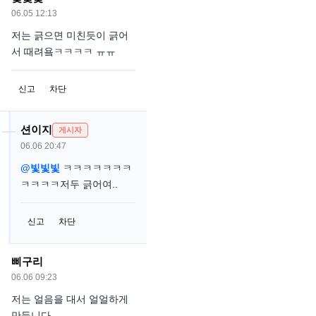
06.05 12:13
저는 긁으면 미친듯이 긁어
서 때려욬ㅋㅋㅋㅋ ㅠㅠ
신고
차단
션이지
게시자
06.06 20:47
@빛빛빛
ㅋㅋㅋㅋㅋㅋㅋ
ㅋㅋㅋㅋ저두 긁어여..
신고
차단
삐구리
06.06 09:23
저는 얼음을 대서 얼얼하게
만듭니다.