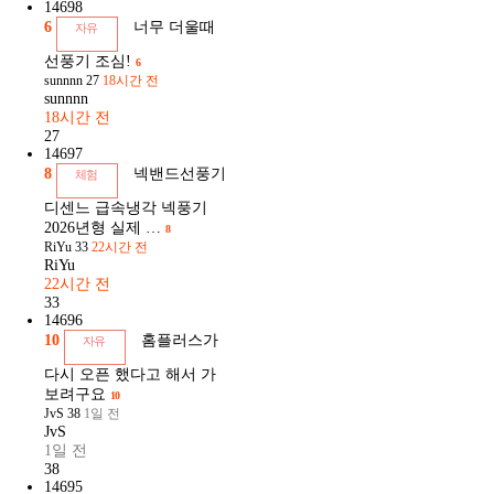
14698
6
너무 더울때
자유
선풍기 조심!
6
sunnnn
27
18시간 전
sunnnn
18시간 전
27
14697
8
넥밴드선풍기
체험
디센느 급속냉각 넥풍기
2026년형 실제 …
8
RiYu
33
22시간 전
RiYu
22시간 전
33
14696
10
홈플러스가
자유
다시 오픈 했다고 해서 가
보려구요
10
JvS
38
1일 전
JvS
1일 전
38
14695