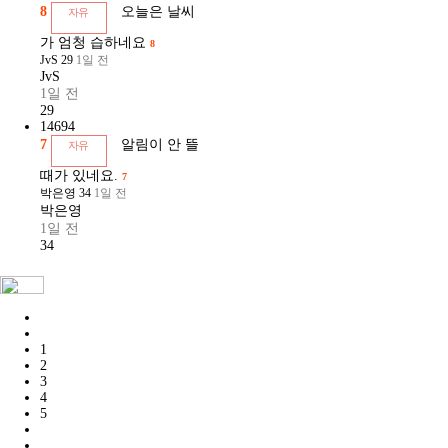
8
오늘은 날씨
자유
가 엄청 습하네요
8
JvS
29
1일 전
JvS
1일 전
29
14694
7
알림이 안 뜰
자유
때가 있네요.
7
박은영
34
1일 전
박은영
1일 전
34
1
2
3
4
5