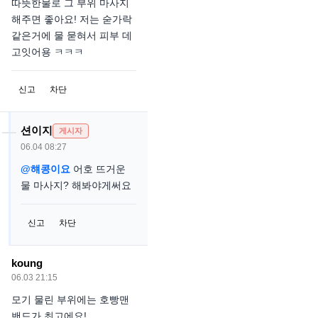
따뜻한물로 그 부위 마사지
해주면 좋아요! 저는 숟가락
같은거에 물 묻혀서 피부 데
고잇어용 ㅋㅋㅋ
신고
차단
션이지
게시자
06.04 08:27
@햬콩이요
어호 뜨거운
물 마사지? 해봐야게써요
신고
차단
koung
06.03 21:15
모기 물린 부위에는 호빵맨
밴드가 최고에요!