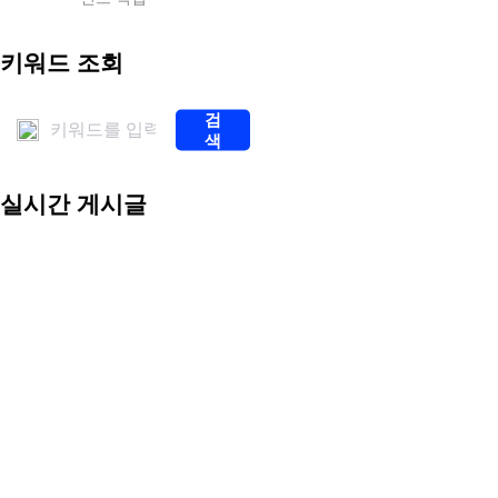
스
포
츠
키워드 조회
중
계
스
검
포
색
츠
중
계
실시간 게시글
해
외
축
구
중
계
해
외
축
구
중
계
무
료
스
포