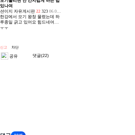
모기물리면 안 간지럽게 하는 법
있나여
션이지
자유게시판
22
323
06.03 14:47
한강에서 모기 왕창 물렸는데 하
루종일 긁고 있어요 힘드네여....
ㅜㅜ
신고
차단
댓글(22)
공유