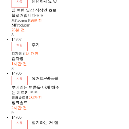
안녕하세요 맛
자유
집 여행 일상 직장인 초보
블로거입니다ㅎㅎ
MProducer
8
26분 전
MProducer
26분 전
8
14707
후기
체험
김자영
8
1시간 전
김자영
1시간 전
8
14706
요거트+냉동블
자유
루베리는 여름을 나게 해주
는 치트키 ㅋㅋ
핑크솔트
9
2시간 전
핑크솔트
2시간 전
9
14705
절기라는 거 참
자유