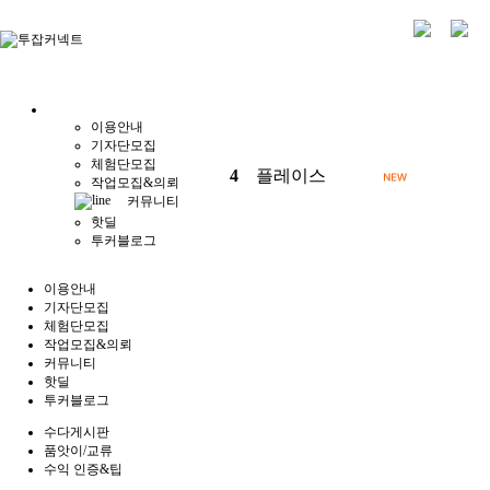
이용안내
기자단모집
체험단모집
4
플레이스
작업모집&의뢰
커뮤니티
핫딜
투커블로그
이용안내
기자단모집
체험단모집
작업모집&의뢰
커뮤니티
핫딜
투커블로그
수다게시판
품앗이/교류
수익 인증&팁