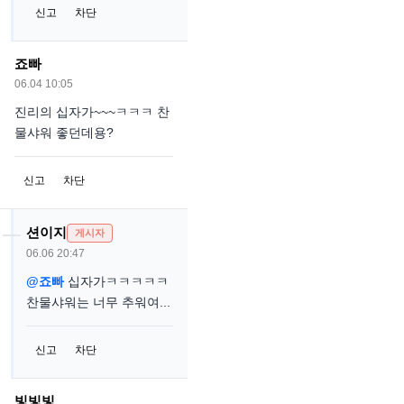
신고
차단
죠빠
06.04 10:05
진리의 십자가~~~ㅋㅋㅋ 찬
물샤워 좋던데용?
신고
차단
션이지
게시자
06.06 20:47
@죠빠
십자가ㅋㅋㅋㅋㅋ
찬물샤워는 너무 추워여...
신고
차단
빛빛빛