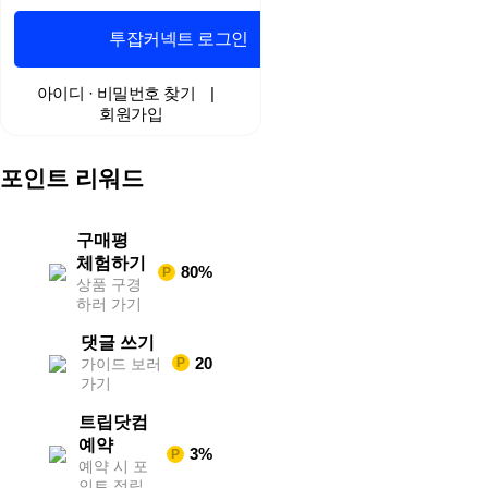
중
계
투잡커넥트 로그인
야
구
중
아이디 · 비밀번호 찾기
|
계
회원가입
해
외
스
포인트 리워드
포
츠
중
계
구매평
축
체험하기
80%
P
구
상품 구경
중
하러 가기
계
무
댓글 쓰기
료
20
가이드 보러
P
스
가기
포
츠
트립닷컴
중
계
예약
3%
P
해
예약 시 포
외
인트 적립