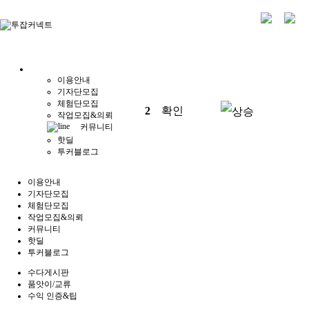
이용안내
기자단모집
체험단모집
2
확인
작업모집&의뢰
커뮤니티
핫딜
투커블로그
이용안내
기자단모집
체험단모집
작업모집&의뢰
커뮤니티
핫딜
투커블로그
수다게시판
품앗이/교류
수익 인증&팁