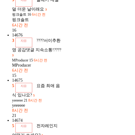
자유
덜 더운 날이래요
3
핑크솔트
16
6시간 전
핑크솔트
6시간 전
16
14676
3
????서이추환
자유
영 공감댓글 지속소통!????
3
MProducer
15
6시간 전
MProducer
6시간 전
15
14675
5
요즘 최애 음
자유
식 있나요?
5
yeeeeee
21
8시간 전
yeeeeee
8시간 전
21
14674
5
전자레인지
자유