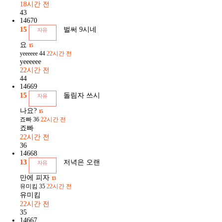
18시간 전
43
14670
15
벌써 9시네
자유
요
15
yeeeeee
44
22시간 전
yeeeeee
22시간 전
44
14669
15
돌림자 쓰시
자유
나요?
15
죠빠
36
22시간 전
죠빠
22시간 전
36
14668
13
저녁은 오랜
자유
만에 피자
13
유미킴
35
22시간 전
유미킴
22시간 전
35
14667