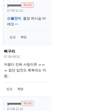
yeeeeee
게시자
07.09 11:13
@불안이
즐점 하시길 바
래요~~
신고
차단
삐구리
07.09 06:52
자몽티 진짜 사랑이쥬 ㅠㅠ
ㅠ 없던 입맛도 회복되는 마
법..
신고
차단
yeeeeee
게시자
07.09 11:14