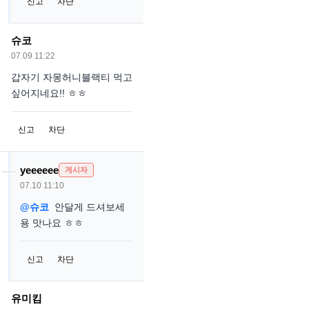
신고
차단
슈코
07.09 11:22
갑자기 자몽허니블랙티 먹고
싶어지네요!! ㅎㅎ
신고
차단
yeeeeee
게시자
07.10 11:10
@슈코
안달게 드셔보세
용 맛나요 ㅎㅎ
신고
차단
유미킴