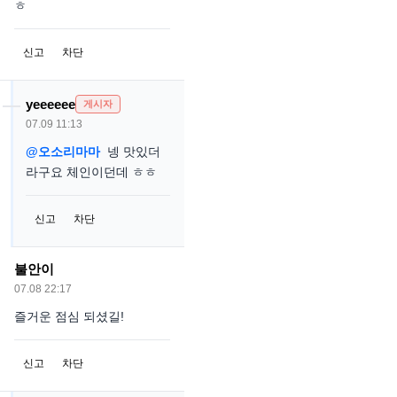
ㅎ
신고
차단
yeeeeee
게시자
07.09 11:13
@오소리마마
넹 맛있더
라구요 체인이던데 ㅎㅎ
신고
차단
불안이
07.08 22:17
즐거운 점심 되셨길!
신고
차단