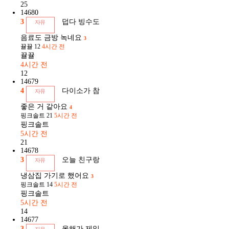
25
14680
3
덥다 빙수도
자유
음료도 금방 녹네요
3
뀰뀰
12
4시간 전
뀰뀰
4시간 전
12
14679
4
다이소가 참
자유
좋은 거 같아요
4
핑크솔트
21
5시간 전
핑크솔트
5시간 전
21
14678
3
오늘 친구랑
자유
냉삼집 가기로 했어요
3
핑크솔트
14
5시간 전
핑크솔트
5시간 전
14
14677
3
올해가 제일