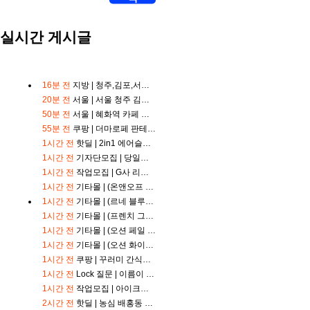
중
계
실시간 게시글
해
외
축
구
중
16분 전
지방 |
청주,김포,서울 6개 매장 안경원 안경테 렌즈 30만원대 상당 제공 블로그체험단 모집
계
20분 전
서울 |
서울 청주 김포 6개 매장 안경원 안경테 렌즈 30만원대 상당 제공 블로그체험단 모집
해
50분 전
서울 |
혜화역 카페 파스타 베이커리 5만원 식사권 제공 1만원
외
축
55분 전
쿠팡 |
더마로페 판테놀5% B5 보습 히알루론산 재생크림
구
1시간 전
핫딜 |
2in1 에어슬림 무선청소기 YQ 669
중
1시간 전
기자단모집 |
당일지급가능 준최5이상 기자단 모집
계
1시간 전
작업모집 |
G사 리뷰어 모집 ( 노출 확인 후 바로 입금 )
무
료
1시간 전
기타몰 |
(온앤오프 블루)풍기인견/시어서커 여름차렵 리퍼 SS
스
1시간 전
기타몰 |
(르네 블루)린넨스타일 여름 홑이불 SS
포
1시간 전
기타몰 |
(프렌치 그린)시어서커 여름 배이불 M
츠
1시간 전
기타몰 |
(오션 페일 피치)시어서커 여름 배이불 M
중
1시간 전
기타몰 |
(오션 화이트)시어서커 여름 배이불 M
계
스
1시간 전
쿠팡 |
꾸러미 간식세트
포
1시간 전
Lock
질문 |
이름이 카카오톡으로 로그인하여 본명으로 수정해야 포인트출금을 받을 수가 있는데 어떻게해야하나요?
츠
1시간 전
작업모집 |
아이크림 디바이스 셀프캠 영상 촬영자 모집
중
2시간 전
핫딜 |
농심 배홍동 비빔면 137g, 8개
계