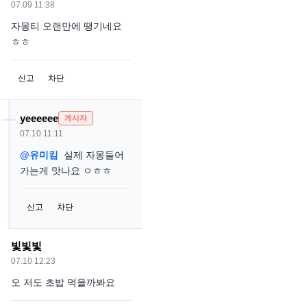
07.09 11:38
자몽티 오랜만에 땡기네요
ㅎㅎ
신고
차단
yeeeeee
게시자
07.10 11:11
@유미킴
실제 자몽들어
가는게 맛나요 ㅇㅎㅎ
신고
차단
빛빛빛
07.10 12:23
오 저도 초밥 먹을까봐요