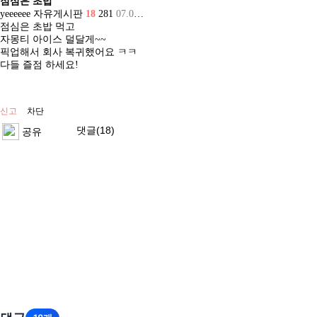
점심은 초밥
yeeeeee
자유게시판
18
281
07.08 13:51
점심은 초밥 먹고
자몽티 아이스 덜달게~~
픽업해서 회사 복귀했어요 ㅋㅋ
다들 즐점 하세요!
신고
차단
댓글(18)
공유