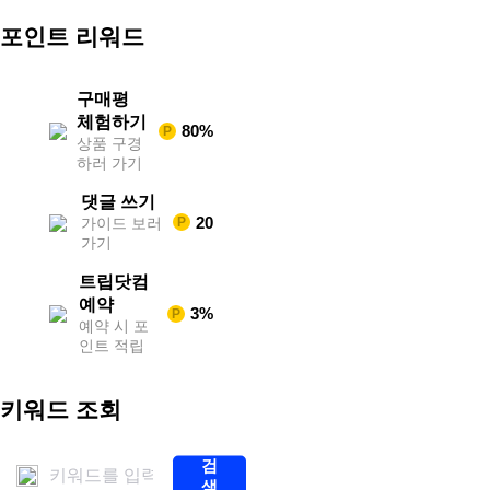
외
스
포인트 리워드
포
츠
중
계
구매평
축
체험하기
80%
P
구
상품 구경
중
하러 가기
계
무
댓글 쓰기
료
20
가이드 보러
P
스
가기
포
츠
트립닷컴
중
계
예약
3%
P
해
예약 시 포
외
인트 적립
스
포
츠
키워드 조회
중
계
스
검
포
색
츠