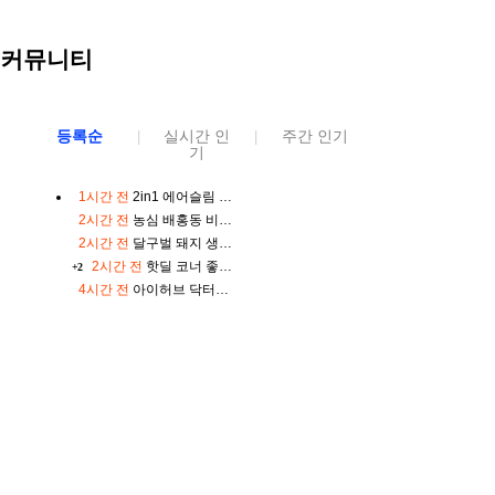
커뮤니티
등록순
실시간 인
주간 인기
|
|
기
1시간 전
2in1 에어슬림 무선청소기 YQ 669
2시간 전
농심 배홍동 비빔면 137g, 8개
2시간 전
달구벌 돼지 생막창 세트, 500g, 2봉
2시간 전
핫딜 코너 좋네요~
+2
4시간 전
아이허브 닥터스베스트 코엔자임Q10 코큐텐 100mg 바이오페린 120정 2개