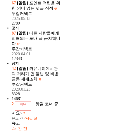
67
[알림]
포인트 적립을 위
한 의미 없는 댓글 작성
67
투잡커넥트
2025.05.13
2789
공지
87
[알림]
다른 사람들에게
피해되는 도배 글 금지합니
다
87
투잡커넥트
2020.04.01
12343
공지
42
[알림]
커뮤니티게시판
과 거리가 먼 불법 및 비방
글등 제재조치
42
투잡커넥트
2020.01.23
8328
14681
2
핫딜 코너 좋
자유
네요~
2
슈코
25
2시간 전
슈코
2시간 전