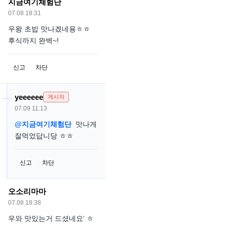
지금여기체험단
07.08 18:31
우왕 초밥 맛나겠네용ㅎㅎ
후식까지 완벽~!
신고
차단
yeeeeee
게시자
07.09 11:13
@지금여기체험단
맛나게
잘먹었답니당 ㅎㅎ
신고
차단
오소리마마
07.08 18:38
우와 맛있는거 드셨네요‘ ㅎ