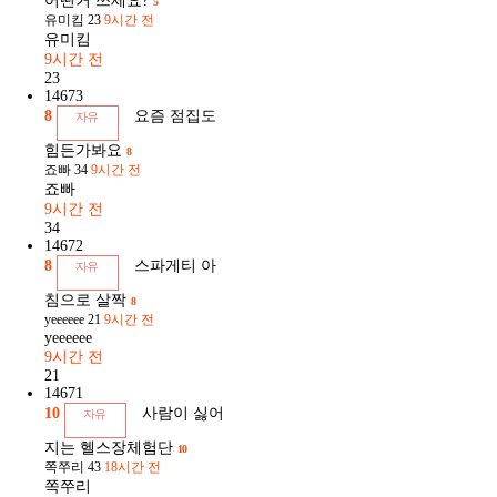
어떤거 쓰세요?
5
유미킴
23
9시간 전
유미킴
9시간 전
23
14673
8
요즘 점집도
자유
힘든가봐요
8
죠빠
34
9시간 전
죠빠
9시간 전
34
14672
8
스파게티 아
자유
침으로 살짝
8
yeeeeee
21
9시간 전
yeeeeee
9시간 전
21
14671
10
사람이 싫어
자유
지는 헬스장체험단
10
쪽쭈리
43
18시간 전
쪽쭈리