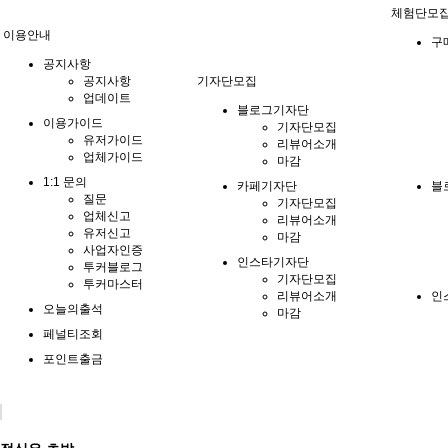
체험단모
이용안내
구
공지사항
공지사항
기자단모집
업데이트
블로그기자단
이용가이드
기자단모집
유저가이드
리뷰어소개
업체가이드
마감
1:1 문의
카페기자단
블
질문
기자단모집
업체신고
리뷰어소개
유저신고
마감
사업자인증
인스타기자단
투커블로그
기자단모집
투커마스터
리뷰어소개
인
오늘의출석
마감
페널티조회
포인트출금