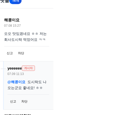
댓글
18개
햬콩이요
07.08 15:27
오오 맛있겠네요 ㅎㅎ 저는
회사도시락 먹었어요 ㅋㅋ
신고
차단
yeeeeee
게시자
07.09 11:13
@햬콩이요
도시락도 나
오는군요 좋네요! ㅎㅎ
신고
차단