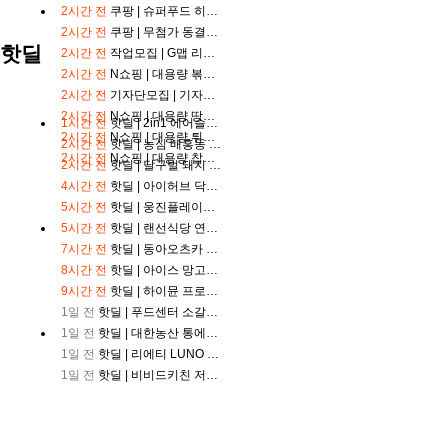
축
2시간 전
쿠팡 |
슈퍼푸드 히카마 멕시코감자 1kg
구
2시간 전
쿠팡 |
무첨가 동결건조 딸기 과일칩
중
핫딜
2시간 전
작업모집 |
G맵 리뷰 / N사 예약리뷰(예약자,영수증) / K맵 리뷰 리뷰어모집합니다!
계
2시간 전
N쇼핑 |
대용량 볶은 땅콩분태 1kg
야
구
2시간 전
기자단모집 |
기자단 구합니다
중
2시간 전
N쇼핑 |
대용량 땅콩분말 1kg
1시간 전
핫딜 |
2in1 에어슬림 무선청소기 YQ 669
계
2시간 전
N쇼핑 |
대용량 튀김땅콩 1kg
2시간 전
핫딜 |
농심 배홍동 비빔면 137g, 8개
축
2시간 전
N쇼핑 |
대용량 찹쌀땅콩 1kg
구
2시간 전
핫딜 |
달구벌 돼지 생막창 세트, 500g, 2봉
중
4시간 전
핫딜 |
아이허브 닥터스베스트 코엔자임Q10 코큐텐 100mg 바이오페린 120정 2개
계
5시간 전
핫딜 |
웅진플레이도시 골드시즌(~8/17)
블
5시간 전
핫딜 |
랜선식당 연탄불고기, 250g, 4개
랙
티
7시간 전
핫딜 |
동아오츠카 나랑드사이다 제로, 오리지널, 345ml, 24개
비
8시간 전
핫딜 |
아이스 망고바 60g X 20개
9시간 전
핫딜 |
하이뮨 프로틴 밸런스 액티브 제로, 밀크쉐이크, 250ml, 18개
1일 전
핫딜 |
푸드센터 소갈비살, 200g, 5팩
1일 전
핫딜 |
대한농산 통에담은 슈퍼푸드 5곡 플러스 맞춤혼합 21곡, 2kg, 2개
1일 전
핫딜 |
리에티 LUNO RT 4056 선글라스
1일 전
핫딜 |
비비드키친 저당 닭가슴살 브리또 숯불매콤, 2개