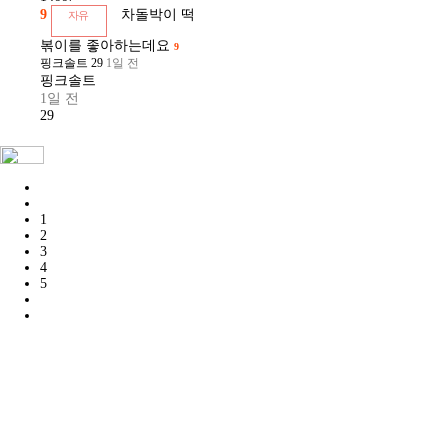
9
차돌박이 떡
자유
볶이를 좋아하는데요
9
핑크솔트
29
1일 전
핑크솔트
1일 전
29
1
2
3
4
5