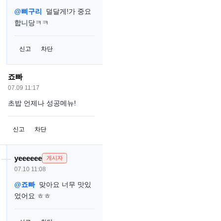
@삐구리
덜달게!가 중요
합니당ㅋㅋ
신고
차단
죠빠
07.09 11:17
초밥 언제나 성공메뉴!
신고
차단
yeeeeee
게시자
07.10 11:08
@죠빠
맞아요 너무 맛있
었어요 ㅎㅎ