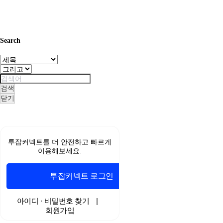
Search
검색
닫기
무
료
스
투잡커넥트를 더 안전하고 빠르게
포
이용해보세요.
츠
중
계
투잡커넥트 로그인
야
구
중
아이디 · 비밀번호 찾기
|
계
회원가입
해