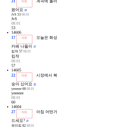
21
계곡에 놀러
자유
왔어요
21
JvS
53
08.01
JvS
08.01
53
14606
17
오늘은 화성
자유
카페 나들이
17
킴작
57
08.01
킴작
08.01
57
14605
22
시장에서 복
자유
숭아 샀어요
22
yeeeeee
60
08.01
yeeeeee
08.01
60
14604
27
아침 어떤거
자유
드세요?
27
유미킴
82
08.01