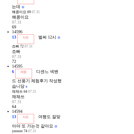
는데
12
햬콩이요
69
07.31
햬콩이요
07.31
69
14596
13
벌써 12시
자유
13
죠빠
72
07.31
죠빠
07.31
72
14595
6
디센느 넥밴
체험
드 선풍기 체험후기 작성했
습니당
6
채채쓰
64
07.31
채채쓰
07.31
64
14594
13
여행도 잘맞
자유
아야 또 가는것 같아요
13
yeeeeee
74
07.31