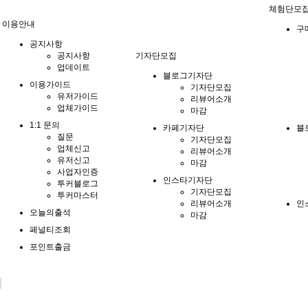
체험단모
이용안내
구
공지사항
공지사항
기자단모집
업데이트
블로그기자단
이용가이드
기자단모집
유저가이드
리뷰어소개
업체가이드
마감
1:1 문의
카페기자단
블
질문
기자단모집
업체신고
리뷰어소개
유저신고
마감
사업자인증
인스타기자단
투커블로그
기자단모집
투커마스터
리뷰어소개
인
오늘의출석
마감
페널티조회
포인트출금