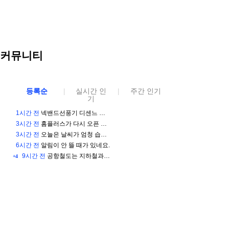
커뮤니티
등록순
실시간 인
주간 인기
|
|
기
1시간 전
넥밴드선풍기 디센느 급속냉각 넥풍기 2026년형 실제 사용 후기
3시간 전
홈플러스가 다시 오픈 했다고 해서 가보려구요
3시간 전
오늘은 날씨가 엄청 습하네요
6시간 전
알림이 안 뜰 때가 있네요.
9시간 전
공항철도는 지하철과 비슷한가요?
+4