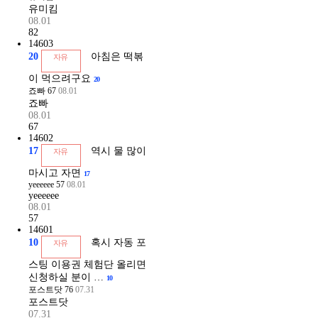
유미킴
08.01
82
14603
20
아침은 떡볶
자유
이 먹으려구요
20
죠빠
67
08.01
죠빠
08.01
67
14602
17
역시 물 많이
자유
마시고 자면
17
yeeeeee
57
08.01
yeeeeee
08.01
57
14601
10
혹시 자동 포
자유
스팅 이용권 체험단 올리면
신청하실 분이 …
10
포스트닷
76
07.31
포스트닷
07.31