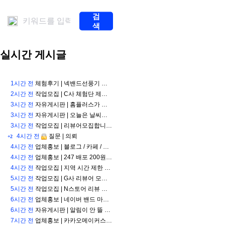
계
스
검
포
색
츠
중
계
실시간 게시글
해
외
축
구
1시간 전
체험후기 |
넥밴드선풍기 디센느 급속냉각 넥풍기 2026년형 실제 사용 후기
중
2시간 전
작업모집 |
C사 체험단 제품 제공해드려요! 립비 2000원
계
해
3시간 전
자유게시판 |
홈플러스가 다시 오픈 했다고 해서 가보려구요
외
3시간 전
자유게시판 |
오늘은 날씨가 엄청 습하네요
축
3시간 전
작업모집 |
리뷰어모집합니다/N사,모두닥,캐시닥
구
4시간 전
질문 |
의뢰
+2
중
계
4시간 전
업체홍보 |
블로그 / 카페 / 리워드 종합 원청
무
4시간 전
업체홍보 |
247 배포 200원~ 실명배포 350원~ 테스트 발행 무료 지원
료
4시간 전
작업모집 |
지역 시간 제한 없이 가능한 간단 근무 모집합니다
스
5시간 전
작업모집 |
G사 리뷰어 모집 ( 노출 확인 후 바로 입금 )
포
5시간 전
츠
작업모집 |
N스토어 리뷰 모집
중
6시간 전
업체홍보 |
네이버 밴드 마케팅 처음이라면 필독
계
6시간 전
자유게시판 |
알림이 안 뜰 때가 있네요.
스
7시간 전
업체홍보 |
카카오메이커스 마케팅 비용 아끼는 팁
포