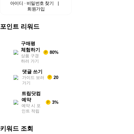
중
아이디 · 비밀번호 찾기
|
계
회원가입
해
외
스
포인트 리워드
포
츠
중
계
구매평
축
체험하기
80%
P
구
상품 구경
중
하러 가기
계
무
댓글 쓰기
료
20
가이드 보러
P
스
가기
포
츠
트립닷컴
중
계
예약
3%
P
해
예약 시 포
외
인트 적립
스
포
츠
키워드 조회
중