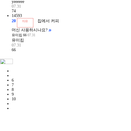
yeeeeee
07.31
74
14593
20
집에서 커피
자유
머신 사용하시나요?
20
유미킴
66
07.31
유미킴
07.31
66
6
7
8
9
10