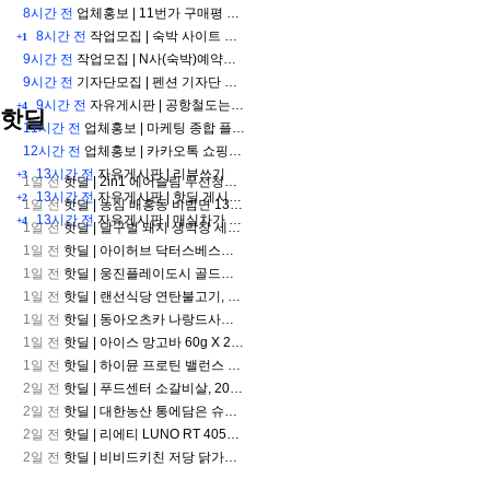
8시간 전
업체홍보 |
11번가 구매평 이렇게 관리합니다
츠
중
8시간 전
작업모집 |
숙박 사이트 리뷰어 모집 ( 실결제 금액 즉시 바로 입금)
+1
계
9시간 전
작업모집 |
N사(숙박)예약자 리뷰 모집합니다! 1000원 사진, 원고 복붙 제공 예약비 x
축
9시간 전
기자단모집 |
펜션 기자단 모집합니다 원고 + 사진 제공해드립니다.
구
9시간 전
자유게시판 |
공항철도는 지하철과 비슷한가요?
+4
중
핫딜
계
11시간 전
업체홍보 |
마케팅 종합 플랫폼 루메인
야
12시간 전
업체홍보 |
카카오톡 쇼핑하기 마케팅 이것만은 꼭 하세요
구
13시간 전
자유게시판 |
리뷰쓰기
+3
1일 전
중
핫딜 |
2in1 에어슬림 무선청소기 YQ 669
13시간 전
자유게시판 |
핫딜 게시판이 어디 있어요?
+2
계
1일 전
핫딜 |
농심 배홍동 비빔면 137g, 8개
축
13시간 전
자유게시판 |
매실차가 먹고 싶네요
+4
1일 전
핫딜 |
달구벌 돼지 생막창 세트, 500g, 2봉
구
1일 전
핫딜 |
아이허브 닥터스베스트 코엔자임Q10 코큐텐 100mg 바이오페린 120정 2개
중
1일 전
핫딜 |
웅진플레이도시 골드시즌(~8/17)
계
블
1일 전
핫딜 |
랜선식당 연탄불고기, 250g, 4개
랙
1일 전
핫딜 |
동아오츠카 나랑드사이다 제로, 오리지널, 345ml, 24개
티
1일 전
핫딜 |
아이스 망고바 60g X 20개
비
1일 전
핫딜 |
하이뮨 프로틴 밸런스 액티브 제로, 밀크쉐이크, 250ml, 18개
2일 전
핫딜 |
푸드센터 소갈비살, 200g, 5팩
2일 전
핫딜 |
대한농산 통에담은 슈퍼푸드 5곡 플러스 맞춤혼합 21곡, 2kg, 2개
2일 전
핫딜 |
리에티 LUNO RT 4056 선글라스
2일 전
핫딜 |
비비드키친 저당 닭가슴살 브리또 숯불매콤, 2개