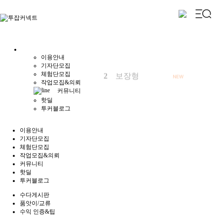
이용안내
기자단모집
체험단모집
3
공감
작업모집&의뢰
커뮤니티
핫딜
투커블로그
이용안내
기자단모집
체험단모집
작업모집&의뢰
커뮤니티
핫딜
투커블로그
수다게시판
품앗이/교류
수익 인증&팁