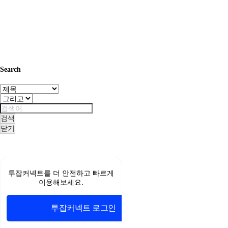
Search
검색
닫기
무
료
스
투잡커넥트를 더 안전하고 빠르게
포
이용해보세요.
츠
중
계
투잡커넥트 로그인
야
구