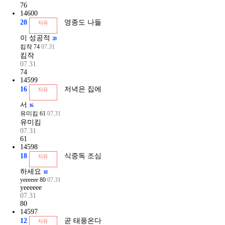
76
14600
20
영종도 나들
자유
이 성공적
20
킴작
74
07.31
킴작
07.31
74
14599
16
저녁은 집에
자유
서
16
유미킴
61
07.31
유미킴
07.31
61
14598
18
식중독 조심
자유
하세요
18
yeeeeee
80
07.31
yeeeeee
07.31
80
14597
12
곧 태풍온다
자유