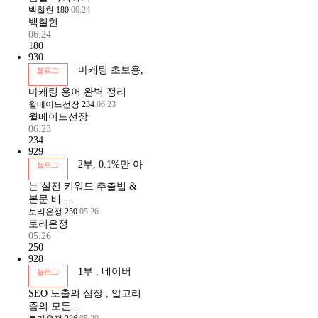
백철현
180
06.24
백철현
06.24
180
930
마케팅 초보용,
블로그
마케팅 용어 완벽 정리
윌메이드선장
234
06.23
윌메이드선장
06.23
234
929
2부, 0.1%만 아
블로그
는 실전 키워드 추출법 &
본문 배…
토리은정
250
05.26
토리은정
05.26
250
928
1부 , 네이버
블로그
SEO 노출의 심장 , 알고리
즘의 모든…