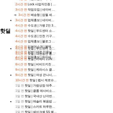
포
2시간 전
Lock
사업자인증 |
사업자인증부탁드립니다!
츠
3시간 전
작업모집 |
네이버 리뷰어 간단알바 모집 다른것도 있어여
중
3시간 전
배송형 |
캄월 세라마이드 5종 저자극 버블 클렌징폼 블로그 체험단 모집
계
+1
축
3시간 전
업체홍보 |
네이버웹툰 재생수 이제 직접 관리 마세요
구
4시간 전
수도권 |
가평 2인 3종 제공 게스트하우스 파티 주말숙박 바베큐파티 펍파티 제공
중
핫딜
4시간 전
핫딜 |
푸드센터 소갈비살, 200g, 5팩
계
4시간 전
수도권 |
인천 기구필라테스 요가 스피닝 헬스 휘트니스센터 1개월권 제공 블로그체험단 모집
야
구
4시간 전
업체홍보 |
블로그 최저가 보장합니다
중
4시간 전
리뷰어소개 |
블덱스 기준 최적, 준최 제 명의 블로그에 기자단, 단순배포, 준최키워드 월보, 건바이 해드립니다^^
4시간 전
핫딜 |
푸드센터 소갈비살, 200g, 5팩
계
4시간 전
지방 |
대전 미용실 남여 펌 염색 블로그체험단 모집
4시간 전
핫딜 |
대한농산 통에담은 슈퍼푸드 5곡 플러스 맞춤혼합 21곡, 2kg, 2개
축
4시간 전
업체홍보 |
하이버 구매평 관리 대행 맡기세요
구
5시간 전
핫딜 |
리에티 LUNO RT 4056 선글라스
중
8시간 전
핫딜 |
비비드키친 저당 닭가슴살 브리또 숯불매콤, 2개
계
9시간 전
핫딜 |
케라시스 클리닉 샴푸 980ml 3개 골라담기 + 180ml 미니어처 증정
블
9시간 전
핫딜 |
여성 끈나시, 블랙 2개 + 화이트 2개, FREE, 4개
랙
티
10시간 전
핫딜 |
펩시 제로슈거 라임향, 210ml, 30개
비
1일 전
핫딜 |
가람상점 대추방울토마토, 2kg
1일 전
핫딜 |
클룹 애사비소다 오리지널 탄산음료, 500ml, 12개
1일 전
핫딜 |
국내산 난각번호1번 유정란 무항생제 자연방목 계란 대란 20구
1일 전
핫딜 |
애슐리 볶음밥 6봉 (갈릭스테이크 230g 2봉 + 케이준 230g 2봉 + 통새우 230g 2봉)
1일 전
핫딜 |
스카트 하루한장 THE 버블 수세미, 100개입, 2개
1일 전
핫딜 |
쉐이크쉑 SS 쉑버거+쉑버거+프라이+소다S+소다S