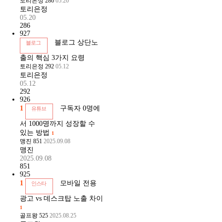
토리은정
286
05.20
토리은정
05.20
286
927
블로그 상단노
블로그
출의 핵심 3가지 요령
토리은정
292
05.12
토리은정
05.12
292
926
1
구독자 0명에
유튜브
서 1000명까지 성장할 수
있는 방법
1
맹진
851
2025.09.08
맹진
2025.09.08
851
925
1
모바일 전용
인스타
광고 vs 데스크탑 노출 차이
1
골프왕
525
2025.08.25