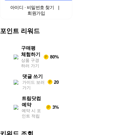
구
중
아이디 · 비밀번호 찾기
|
계
회원가입
해
외
스
포인트 리워드
포
츠
중
계
구매평
축
체험하기
80%
P
구
상품 구경
중
하러 가기
계
무
댓글 쓰기
료
20
가이드 보러
P
스
가기
포
츠
트립닷컴
중
계
예약
3%
P
해
예약 시 포
외
인트 적립
스
포
츠
키워드 조회
중