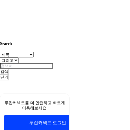
Search
검색
닫기
무
료
스
투잡커넥트를 더 안전하고 빠르게
포
이용해보세요.
츠
중
계
투잡커넥트 로그인
야