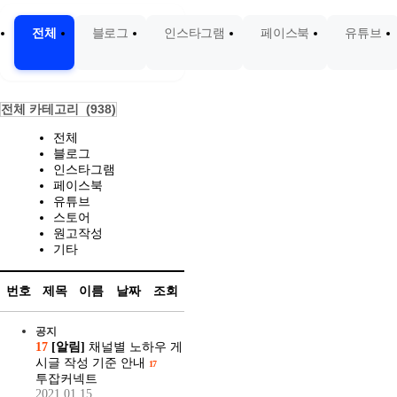
전체
블로그
인스타그램
페이스북
유튜브
전체 카테고리
(938)
전체
블로그
인스타그램
페이스북
유튜브
스토어
원고작성
기타
번호
제목
이름
날짜
조회
공지
17
[알림]
채널별 노하우 게
시글 작성 기준 안내
17
투잡커넥트
2021.01.15