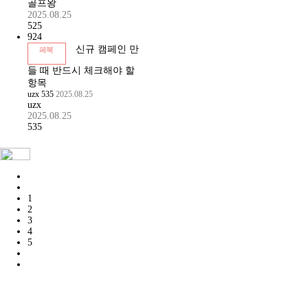
골프왕
2025.08.25
525
924
신규 캠페인 만
페북
들 때 반드시 체크해야 할
항목
uzx
535
2025.08.25
uzx
2025.08.25
535
1
2
3
4
5