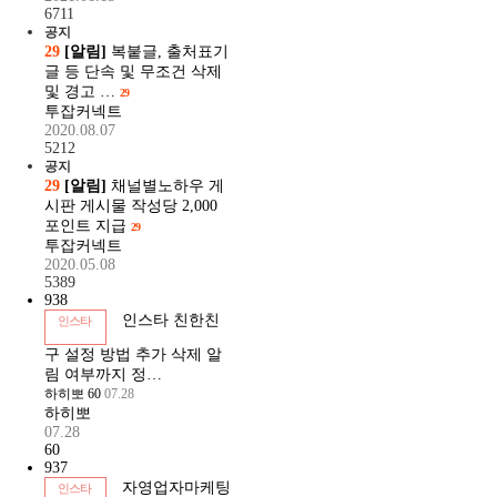
6711
공지
29
[알림]
복붙글, 출처표기
글 등 단속 및 무조건 삭제
및 경고 …
29
투잡커넥트
2020.08.07
5212
공지
29
[알림]
채널별노하우 게
시판 게시물 작성당 2,000
포인트 지급
29
투잡커넥트
2020.05.08
5389
938
인스타 친한친
인스타
구 설정 방법 추가 삭제 알
림 여부까지 정…
하히뽀
60
07.28
하히뽀
07.28
60
937
자영업자마케팅
인스타