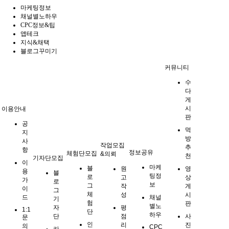
마케팅정보
채널별노하우
CPC정보&팁
앱테크
지식&채택
블로그꾸미기
커뮤니티
수
다
게
시
이용안내
판
공
먹
지
방
사
작업모집
추
항
정보공유
체험단모집
&의뢰
천
기자단모집
이
마케
블
원
영
용
블
팅정
로
고
상
가
로
보
그
작
게
이
그
체
성
시
드
채널
기
험
판
별노
자
평
1:1
단
하우
단
점
사
문
인
리
진
의
CPC