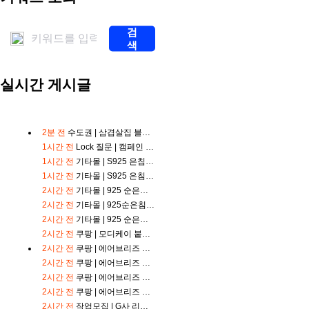
계
스
검
포
색
츠
중
계
실시간 게시글
해
외
축
구
중
2분 전
수도권 |
삼겹살집 블로그체험단 모집!
계
1시간 전
Lock
질문 |
캠페인 금액이 다른경우
해
1시간 전
기타몰 |
S925 은침 4mm 큐빅 바벨 피어싱 귀걸이
외
축
1시간 전
기타몰 |
S925 은침 트위스트 큐빅 원터치 링귀걸이
구
2시간 전
기타몰 |
925 순은침 볼륨 커브 링귀걸이
중
2시간 전
기타몰 |
925순은침 꼬임 미니 링귀걸이
계
2시간 전
기타몰 |
925 순은침 20mm 기본 링귀걸이
무
료
2시간 전
쿠팡 |
모디케이 붙이는 아이스 냉감 쿨패치
스
2시간 전
쿠팡 |
에어브리즈 입술 무자극 입벌림 방지밴드 테이프 90p, X형
포
2시간 전
쿠팡 |
에어브리즈 입술 무자극 입벌림 방지밴드 테이프 90p, I형
츠
2시간 전
쿠팡 |
에어브리즈 의료용 비강확장밴드 50P, 스킨
중
2시간 전
쿠팡 |
에어브리즈 의료용 비강확장밴드 50P, 투명
계
스
2시간 전
작업모집 |
G사 리뷰어 모집 ( 노출 확인 후 바로 입금 )