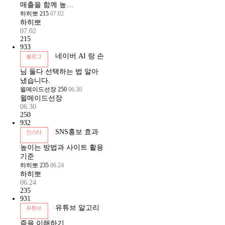
매출을 함께 높…
하히뽀
215
07.02
하히뽀
07.02
215
933
네이버 AI 랑 손
블로그
님 둘다 선택하는 법 알아
냈습니다.
윌메이드선장
250
06.30
윌메이드선장
06.30
250
932
SNS홍보 효과
인스타
높이는 방법과 사이트 활용
기준
하히뽀
235
06.24
하히뽀
06.24
235
931
유튜브 알고리
유튜브
즘을 이해하기