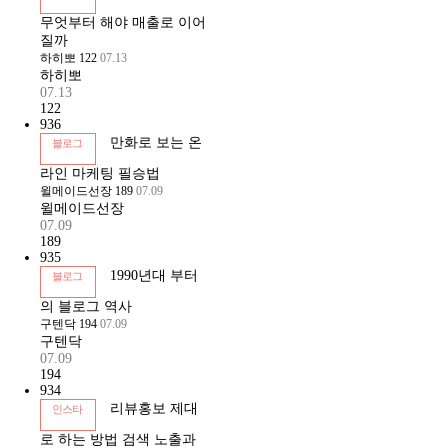
무엇부터 해야 매출로 이어
질까
하히뽀
122
07.13
하히뽀
07.13
122
936
만화로 보는 온
블로그
라인 마케팅 필승법
윌메이드선장
189
07.09
윌메이드선장
07.09
189
935
1990년대 부터
블로그
의 블로그 역사
구텐닥
194
07.09
구텐닥
07.09
194
934
리뷰홍보 제대
인스타
로 하는 방법 검색 노출과