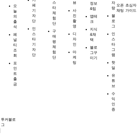
카
스
뷰
자
정보
페
오픈
초심자
오
타
랑
&팁
기
사
채팅
가이드
늘
체
자
진
블
의
앱테
험
단
촬
로
출
크
단
영
그
석
인
지식
구
스
디
인
페
&채
매
타
자
스
널
택
평
기
인
타
티
체
블로
자
그
조
험
마
그꾸
단
램
회
단
케
미기
팅
핫
포
딜
인
트
유
출
튜
금
브
수
익
인
증
투커블로
그