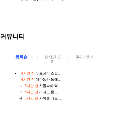
커뮤니티
등록순
실시간 인
주간 인기
|
|
기
4시간 전
푸드센터 소갈비살, 200g, 5팩
4시간 전
대한농산 통에담은 슈퍼푸드 5곡 플러스 맞춤혼합 21곡, 2kg, 2개
5시간 전
차돌박이 떡볶이를 좋아하는데요
+2
5시간 전
라디오 들으시는 분들???
+3
5시간 전
사이클 타도 살 잘 빠지겠죠?
+2