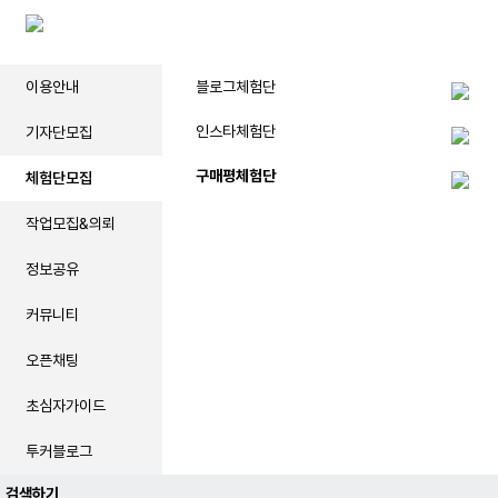
계
야
구
중
이용안내
블로그체험단
계
인스타체험단
기자단모집
축
구
구매평체험단
체험단모집
중
작업모집&의뢰
계
블
정보공유
랙
티
커뮤니티
비
오픈채팅
초심자가이드
투커블로그
검색하기