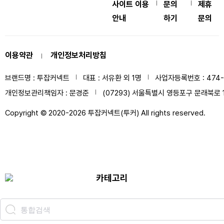
사이트 이용
문의
제휴
|
|
중
안내
하기
문의
계
무
료
이용약관
개인정보처리방침
|
스
포
브랜드명 : 투잡커넥트
대표 : 서유환 외 1명
사업자등록번호 : 474-1
|
|
츠
개인정보관리책임자 : 문경준
(07293) 서울특별시 영등포구 문래북로 1
|
중
계
Copyright © 2020-2026 투잡커넥트(투커) All rights reserved.
스
포
츠
중
계
카테고리
축
구
중