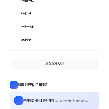
적립포인트
츠
중
진행미션
계
축
포인트안내
구
중
유의사항
계
무
료
스
체험후기 보기
포
츠
중
계
캠페인진행 문의하기
해
외
투커해결사님께 문의하기
쪽지로 문의사항을 보내보세요
스
포