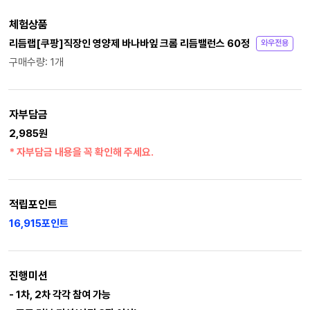
체험상품
리듬랩[쿠팡]직장인 영양제 바나바잎 크롬 리듬밸런스 60정
와우전용
구매수량: 1개
자부담금
2,985원
* 자부담금 내용을 꼭 확인해 주세요.
적립포인트
16,915포인트
진행미션
- 1차, 2차 각각 참여 가능