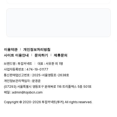
츠
중
계
스
포
츠
중
이용약관
개인정보처리방침
|
계
사이트 이용안내
문의하기
제휴문의
|
|
해
브랜드명 : 투잡커넥트
대표 : 서유환 외 1명
|
외
사업자등록번호 : 474-19-01177
축
통신판매업신고번호 : 2025-서울영등포-2638호
구
개인정보관리책임자 : 문경준
중
(07293) 서울특별시 영등포구 문래북로 116 트리플렉스 5층 501호
계
메일 : admin@tojobcn.com
해
Copyright © 2020-2026 투잡커넥트(투커) All rights reserved.
외
축
구