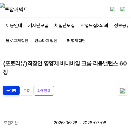
이용안내
기자단모집
체험단모집
작업모집&의뢰
정보공유
블로그체험단
인스타체험단
구매평체험단
(포토리뷰)직장인 영양제 바나바잎 크롬 리듬밸런스 60
정
구매평
쿠팡
와우전용
모집기간
2026-06-28
~ 2026-07-08