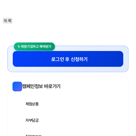
목록
무
료
스
포
츠
로그인 후 신청하기
중
계
야
캠페인정보 바로가기
구
중
체험상품
계
해
외
자부담금
스
포