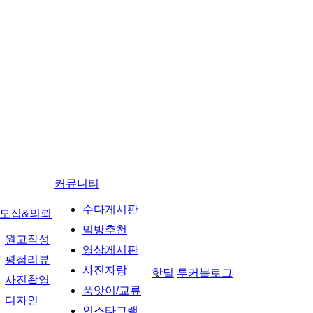
커뮤니티
수다게시판
모집&의뢰
먹방추천
원고작성
영상게시판
평점리뷰
사진자랑
핫딜
투커블로그
사진촬영
품앗이/교류
디자인
인스타그램