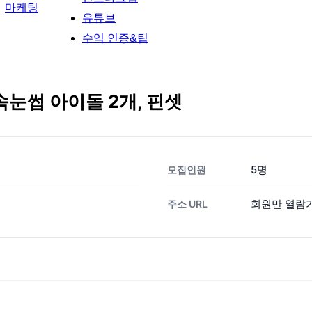
마케팅
유튜브
수익 인증&팁
속눈썹 아이돌 2개, 핀셋
5명
모집인원
회원만 열람
주소 URL