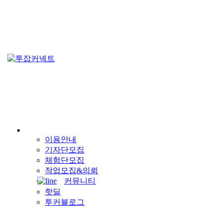
이용안내
기자단모집
체험단모집
작업모집&의뢰
커뮤니티
핫딜
투커블로그