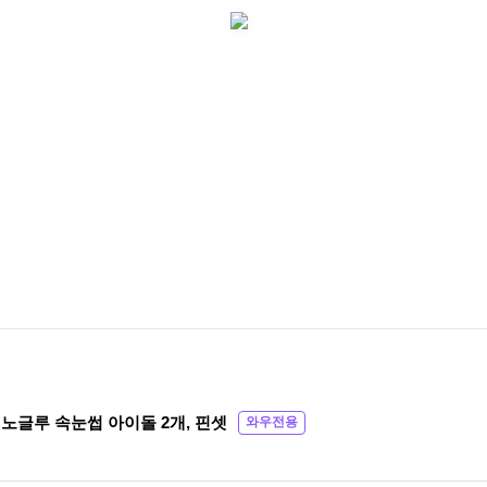
 노글루 속눈썹 아이돌 2개, 핀셋
와우전용