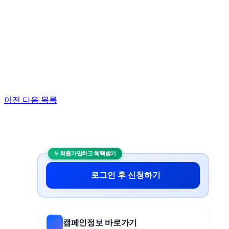
이전
다음
목록
무
료
스
포
츠
중
로그인 후 신청하기
계
야
구
중
캠페인정보 바로가기
계