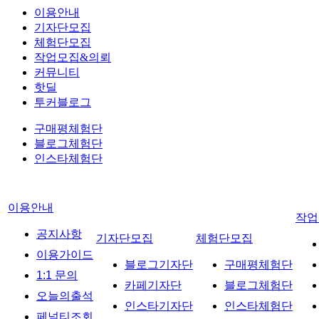
이용안내
기자단모집
체험단모집
작업모집&의뢰
커뮤니티
핫딜
투커블로그
구매평체험단
블로그체험단
인스타체험단
이용안내
작업
공지사항
기자단모집
체험단모집
이용가이드
블로그기자단
구매평체험단
1:1 문의
카페기자단
블로그체험단
오늘의출석
인스타기자단
인스타체험단
페널티조회