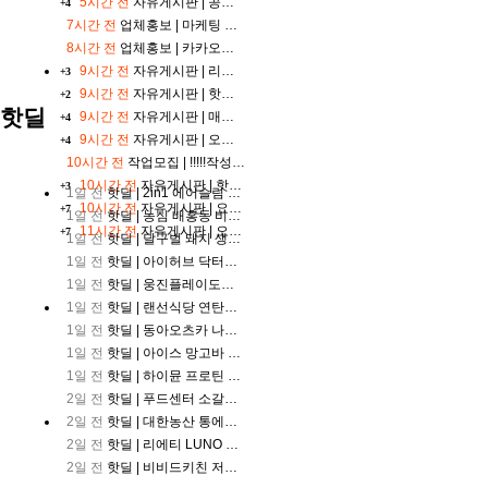
5시간 전
자유게시판 |
공항철도는 지하철과 비슷한가요?
+4
츠
7시간 전
업체홍보 |
마케팅 종합 플랫폼 루메인
중
8시간 전
업체홍보 |
카카오톡 쇼핑하기 마케팅 이것만은 꼭 하세요
계
축
9시간 전
자유게시판 |
리뷰쓰기
+3
구
9시간 전
자유게시판 |
핫딜 게시판이 어디 있어요?
+2
중
핫딜
9시간 전
자유게시판 |
매실차가 먹고 싶네요
+4
계
9시간 전
자유게시판 |
오늘은 뷔페갑니다
+4
야
구
10시간 전
작업모집 |
!!!!!작성후지급!!!!상시모집중!!!!건당3000원 / N 예약리뷰 / 원고복붙입니다
중
10시간 전
자유게시판 |
핫딜 게시판 둘러보고 왔어요
+3
1일 전
핫딜 |
2in1 에어슬림 무선청소기 YQ 669
계
10시간 전
자유게시판 |
요즘의 백수생활
+7
1일 전
핫딜 |
농심 배홍동 비빔면 137g, 8개
축
11시간 전
자유게시판 |
오랜만에 김밥
+7
구
1일 전
핫딜 |
달구벌 돼지 생막창 세트, 500g, 2봉
중
1일 전
핫딜 |
아이허브 닥터스베스트 코엔자임Q10 코큐텐 100mg 바이오페린 120정 2개
계
1일 전
핫딜 |
웅진플레이도시 골드시즌(~8/17)
블
1일 전
핫딜 |
랜선식당 연탄불고기, 250g, 4개
랙
티
1일 전
핫딜 |
동아오츠카 나랑드사이다 제로, 오리지널, 345ml, 24개
비
1일 전
핫딜 |
아이스 망고바 60g X 20개
1일 전
핫딜 |
하이뮨 프로틴 밸런스 액티브 제로, 밀크쉐이크, 250ml, 18개
2일 전
핫딜 |
푸드센터 소갈비살, 200g, 5팩
2일 전
핫딜 |
대한농산 통에담은 슈퍼푸드 5곡 플러스 맞춤혼합 21곡, 2kg, 2개
2일 전
핫딜 |
리에티 LUNO RT 4056 선글라스
2일 전
핫딜 |
비비드키친 저당 닭가슴살 브리또 숯불매콤, 2개