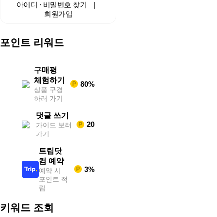
중
아이디 · 비밀번호 찾기
|
계
회원가입
해
외
스
포인트 리워드
포
츠
중
계
구매평
축
체험하기
80%
P
구
상품 구경
중
하러 가기
계
무
댓글 쓰기
료
20
가이드 보러
P
스
가기
포
츠
트립닷
중
계
컴 예약
해
3%
P
예약 시
외
포인트 적
스
립
포
츠
키워드 조회
중