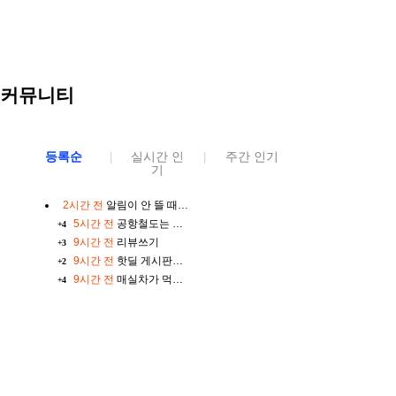
커뮤니티
등록순
실시간 인
주간 인기
|
|
기
2시간 전
알림이 안 뜰 때가 있네요.
5시간 전
공항철도는 지하철과 비슷한가요?
+4
9시간 전
리뷰쓰기
+3
9시간 전
핫딜 게시판이 어디 있어요?
+2
9시간 전
매실차가 먹고 싶네요
+4