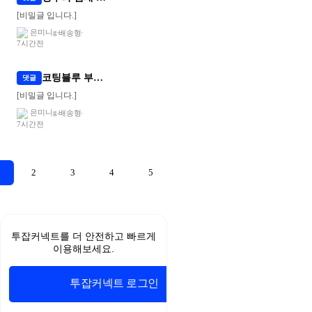
[비밀글 입니다.]
은미니g
배송형
7시간전
코팅블루 부드러운 알러지 케어 차렵이불 블로그 체험단 모집
댓글
[비밀글 입니다.]
은미니g
배송형
7시간전
2
3
4
5
무
료
스
투잡커넥트를 더 안전하고 빠르게
포
이용해보세요.
츠
중
계
투잡커넥트 로그인
야
구