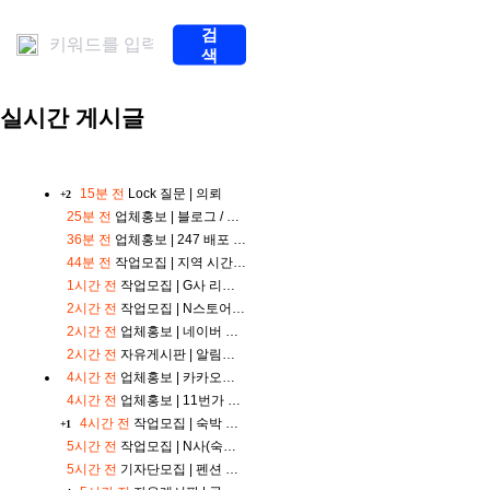
계
스
검
포
색
츠
중
계
실시간 게시글
해
외
축
구
중
15분 전
Lock
질문 |
의뢰
+2
계
25분 전
업체홍보 |
블로그 / 카페 / 리워드 종합 원청
해
36분 전
업체홍보 |
247 배포 200원~ 실명배포 350원~ 테스트 발행 무료 지원
외
축
44분 전
작업모집 |
지역 시간 제한 없이 가능한 간단 근무 모집합니다
구
1시간 전
작업모집 |
G사 리뷰어 모집 ( 노출 확인 후 바로 입금 )
중
2시간 전
작업모집 |
N스토어 리뷰 모집
계
2시간 전
업체홍보 |
네이버 밴드 마케팅 처음이라면 필독
무
료
2시간 전
자유게시판 |
알림이 안 뜰 때가 있네요.
스
4시간 전
업체홍보 |
카카오메이커스 마케팅 비용 아끼는 팁
포
4시간 전
업체홍보 |
11번가 구매평 이렇게 관리합니다
츠
4시간 전
작업모집 |
숙박 사이트 리뷰어 모집 ( 실결제 금액 즉시 바로 입금)
+1
중
5시간 전
작업모집 |
N사(숙박)예약자 리뷰 모집합니다! 1000원 사진, 원고 복붙 제공 예약비 x
계
스
5시간 전
기자단모집 |
펜션 기자단 모집합니다 원고 + 사진 제공해드립니다.
포