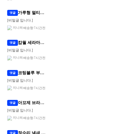
가루형 멀티비타민 블로그단 모집합니다 ! (배송형)
댓글
[비밀글 입니다.]
지니씌
배송형
7시간전
캄월 세라마이드 5종 저자극 버블 클렌징폼 블로그 체험단 모집
댓글
[비밀글 입니다.]
지니씌
배송형
7시간전
코팅블루 부드러운 알러지 케어 차렵이불 블로그 체험단 모집
댓글
[비밀글 입니다.]
지니씌
배송형
7시간전
아꼬제 브라이트닝 캡슐 에센스 50ml 체험단 모집
댓글
[비밀글 입니다.]
지니씌
배송형
7시간전
정수리 냄새 고민 끝 떡짐,냄새,각질 한방에 라즈베리 물광 헤어식초 체험단 모집
댓글