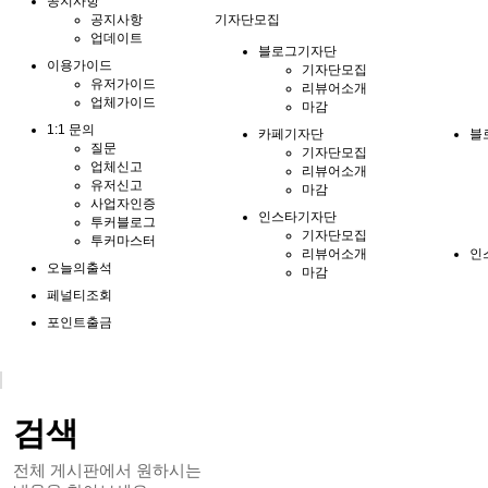
공지사항
공지사항
기자단모집
업데이트
블로그기자단
이용가이드
기자단모집
유저가이드
리뷰어소개
업체가이드
마감
1:1 문의
카페기자단
블
질문
기자단모집
업체신고
리뷰어소개
유저신고
마감
사업자인증
인스타기자단
투커블로그
기자단모집
투커마스터
리뷰어소개
인
오늘의출석
마감
페널티조회
포인트출금
검색
전체 게시판에서 원하시는