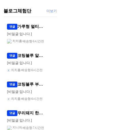
블로그체험단
더보기
가루형 멀티비타민 블로그단 모집합니다 ! (배송형)
댓글
[비밀글 입니다.]
치치홈
배송형
6시간전
코팅블루 알러지케어 고정밴드 침대패드 체험단 모집
댓글
[비밀글 입니다.]
치치홈
배송형
6시간전
코팅블루 부드러운 알러지 케어 차렵이불 블로그 체험단 모집
댓글
[비밀글 입니다.]
치치홈
배송형
6시간전
우리돼지 한돈 고기세트 체험단 모집
댓글
[비밀글 입니다.]
지니씌
배송형
7시간전