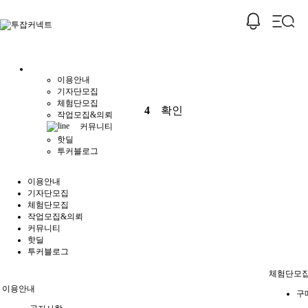
이용안내
기자단모집
체험단모집
4
확인
작업모집&의뢰
커뮤니티
핫딜
투커블로그
이용안내
기자단모집
체험단모집
작업모집&의뢰
커뮤니티
핫딜
투커블로그
체험단모
이용안내
구