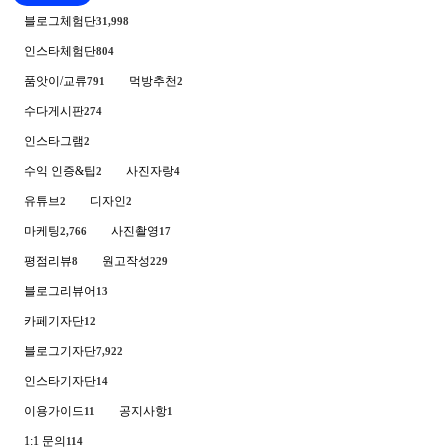
블로그체험단
31,998
인스타체험단
804
품앗이/교류
먹방추천
791
2
수다게시판
274
인스타그램
2
수익 인증&팁
사진자랑
2
4
유튜브
디자인
2
2
마케팅
사진촬영
2,766
17
평점리뷰
원고작성
8
229
블로그리뷰어
13
카페기자단
12
블로그기자단
7,922
인스타기자단
14
이용가이드
공지사항
11
1
1:1 문의
114