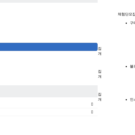
마케팅
체험단모
이용안내
구
공지사항
공지사항
기자단모집
업데이트
블로그기자단
이용가이드
기자단모집
유저가이드
리뷰어소개
업체가이드
마감
1:1 문의
카페기자단
블
질문
기자단모집
업체신고
리뷰어소개
유저신고
마감
사업자인증
인스타기자단
투커블로그
기자단모집
투커마스터
리뷰어소개
인
오늘의출석
마감
페널티조회
포인트출금