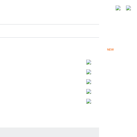
이용안내
기자단모집
체험단모집
2
수집
작업모집&의뢰
커뮤니티
핫딜
투커블로그
이용안내
기자단모집
체험단모집
작업모집&의뢰
커뮤니티
핫딜
투커블로그
원고작성
평점리뷰
사진촬영
디자인