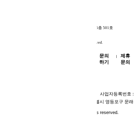
브랜드명 : 투잡커넥트
대표 : 서유환 외 1명
|
사업자등록번호 : 474-19-01177
통신판매업신고번호 : 2025-서울영등포-2638호
개인정보관리책임자 : 문경준
(07293) 서울특별시 영등포구 문래북로 116 트리플렉스 5층 501호
메일 : admin@tojobcn.com
Copyright © 2020-2026 투잡커넥트(투커) All rights reserved.
사이트 이
문의
제휴
|
|
용안내
하기
문의
이용약관
개인정보처리방침
|
브랜드명 : 투잡커넥트
대표 : 서유환 외 1명
사업자등록번호 : 47
|
|
개인정보관리책임자 : 문경준
(07293) 서울특별시 영등포구 문래
|
Copyright © 2020-2026 투잡커넥트(투커) All rights reserved.