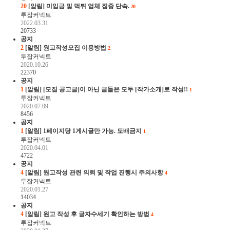
20
[알림]
미입금 및 먹튀 업체 집중 단속.
20
투잡커넥트
2022.03.31
20733
공지
2
[알림]
원고작성모집 이용방법
2
투잡커넥트
2020.10.26
22370
공지
1
[알림]
[모집 공고글]이 아닌 글들은 모두 [작가소개]로 작성!!
1
투잡커넥트
2020.07.09
8456
공지
1
[알림]
1페이지당 1게시글만 가능. 도배금지
1
투잡커넥트
2020.04.01
4722
공지
4
[알림]
원고작성 관련 의뢰 및 작업 진행시 주의사항
4
투잡커넥트
2020.01.27
14034
공지
4
[알림]
원고 작성 후 글자수세기 확인하는 방법
4
투잡커넥트