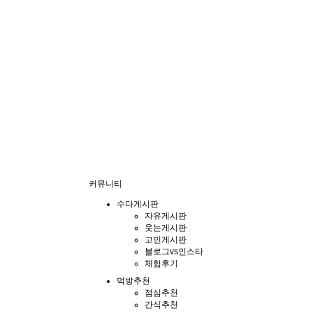
커뮤니티
수다게시판
자유게시판
웃는게시판
고민게시판
블로그vs인스타
체험후기
먹방추천
점심추천
간식추천