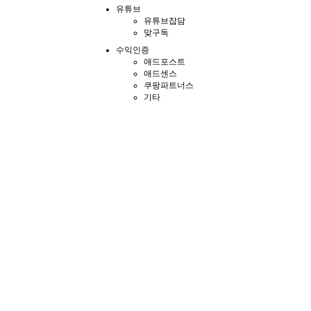
유튜브
유튜브잡담
맞구독
수익인증
애드포스트
애드센스
쿠팡파트너스
기타