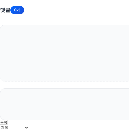
댓글
0개
목록