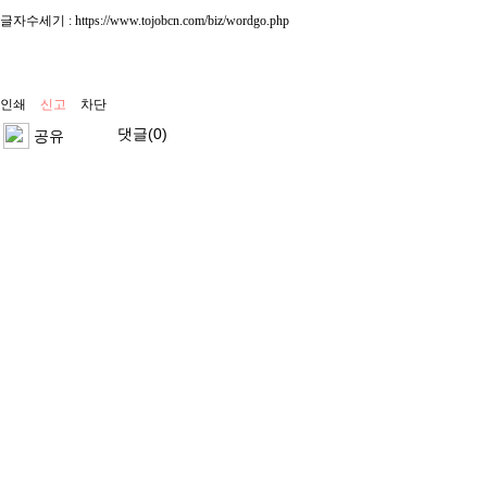
글자수세기 :
https://www.tojobcn.com/biz/wordgo.php
인쇄
신고
차단
댓글(0)
공유