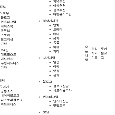
저녁추천
야식추천
정보
음료추천
노하우
배달음식추천
블로그
영상게시판
인스타그램
영화
페이스북
드라마
유튜브
애니
스토어
웃자
원고작성
동물
기타
오
이슈
초심
투커
정보&팁
픈
기타
자가
블로
애드포스트
채
이드
그
사진자랑
애드센스
팅
일상
쿠팡파트너스
여행
기타
맛집
셀카
채택
블로그
블로그잡담
꾸미기
서로이웃추가
공통소스
네이버블로그
인스타그램
티스토리블로그
인스타잡담
워드프레스
맞팔로우
핫딜