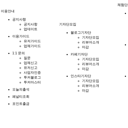
체험단
이용안내
공지사항
공지사항
기자단모집
업데이트
블로그기자단
이용가이드
기자단모집
유저가이드
리뷰어소개
업체가이드
마감
1:1 문의
카페기자단
질문
기자단모집
업체신고
리뷰어소개
유저신고
마감
사업자인증
인스타기자단
투커블로그
기자단모집
투커마스터
리뷰어소개
오늘의출석
마감
페널티조회
포인트출금