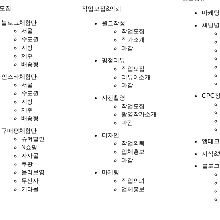
모집
작업모집&의뢰
마케팅
블로그체험단
원고작성
채널별
서울
작업모집
수도권
작가소개
지방
마감
제주
평점리뷰
배송형
작업모집
인스타체험단
리뷰어소개
서울
마감
수도권
CPC
사진촬영
지방
작업모집
제주
촬영작가소개
배송형
마감
구매평체험단
디자인
슈퍼할인
앱테크
작업의뢰
N쇼핑
업체홍보
지식&
자사몰
마감
쿠팡
블로그
올리브영
마케팅
무신사
작업의뢰
기타몰
업체홍보