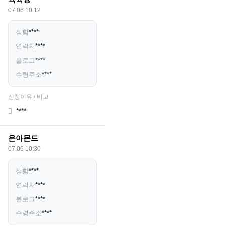
07.06 10:12
성함
****
연락처
****
블로그
****
수령주소
****
신청이유 / 비고
****
은아몬드
07.06 10:30
성함
****
연락처
****
블로그
****
수령주소
****