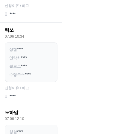
신청이유 / 비고
****
림쏘
07.06 10:34
성함
****
연락처
****
블로그
****
수령주소
****
신청이유 / 비고
****
도하맘
07.06 12:10
성함
****