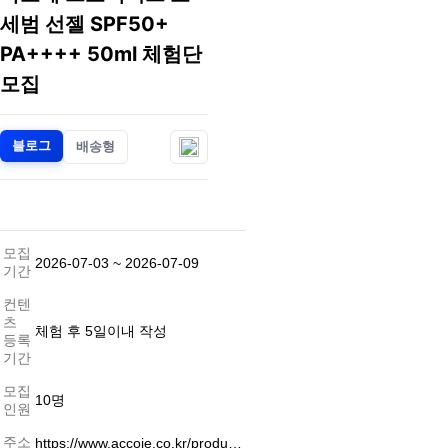
세범 선젤 SPF50+
PA++++ 50ml 체험단
모집
블로그
배송형
모집
2026-07-03
~ 2026-07-09
기간
컨텐
츠
체험 후 5일이내 작성
등록
기간
모집
10명
인원
주소
https://www.accoje.co.kr/produ…