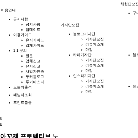
체험단모
이용안내
구
공지사항
공지사항
기자단모집
업데이트
블로그기자단
이용가이드
기자단모집
유저가이드
리뷰어소개
업체가이드
마감
1:1 문의
카페기자단
블
질문
기자단모집
업체신고
리뷰어소개
유저신고
마감
사업자인증
인스타기자단
투커블로그
기자단모집
투커마스터
리뷰어소개
인
오늘의출석
마감
페널티조회
포인트출금
아꼬제 프로텍티브 노