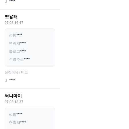
****
뽀용해
07.03 16:47
성함
****
연락처
****
블로그
****
수령주소
****
신청이유 / 비고
****
써니마미
07.03 18:37
성함
****
연락처
****