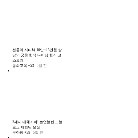
선릉역 시티뷰 10만~13만원 상
당의 궁중 한식 다이닝 한식 코
스요리
동화고옥
+53
5일 전
3세대 대체커피! 논업블렌드 블
로그 체험단 모집
무아행
+39
5일 전