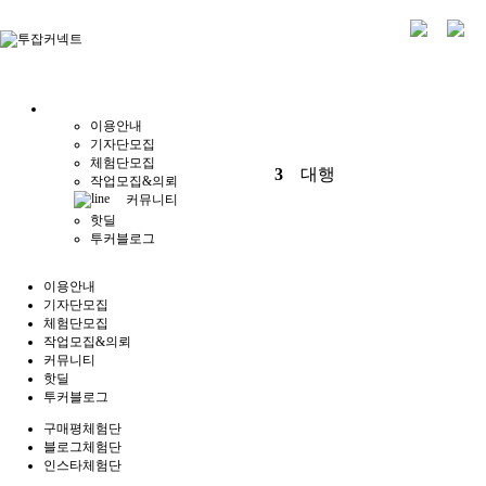
이용안내
기자단모집
체험단모집
3
대행
작업모집&의뢰
커뮤니티
핫딜
투커블로그
이용안내
기자단모집
체험단모집
작업모집&의뢰
커뮤니티
핫딜
투커블로그
구매평체험단
블로그체험단
인스타체험단