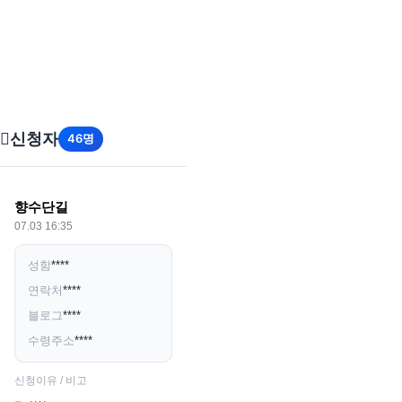
신청자
46명
향수단길
07.03 16:35
성함
****
연락처
****
블로그
****
수령주소
****
신청이유 / 비고