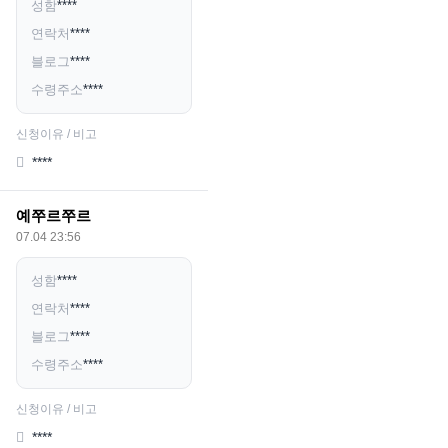
성함
****
연락처
****
블로그
****
수령주소
****
신청이유 / 비고
****
예쭈르쭈르
07.04 23:56
성함
****
연락처
****
블로그
****
수령주소
****
신청이유 / 비고
****