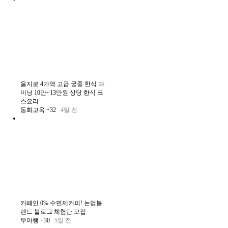
을지로 4가역 고급 궁중 한식 다
이닝 10만~13만원 상당 한식 코
스요리
동화고옥
+32
4일 전
카페인 0% 수면제커피! 논업블
렌드 블로그 체험단 모집
무아행
+30
5일 전