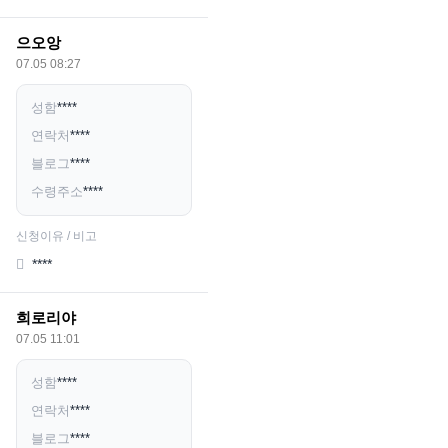
으오앙
07.05 08:27
성함
****
연락처
****
블로그
****
수령주소
****
신청이유 / 비고
****
희로리야
07.05 11:01
성함
****
연락처
****
블로그
****