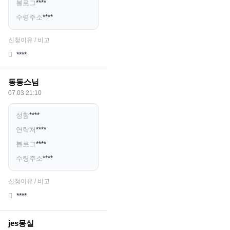
블로그
****
수령주소
****
신청이유 / 비고
****
동동스님
07.03 21:10
성함
****
연락처
****
블로그
****
수령주소
****
신청이유 / 비고
****
jes몽실