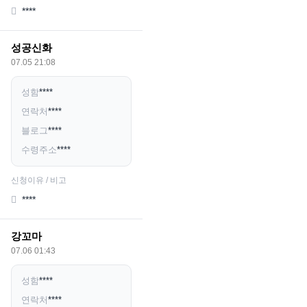
****
성공신화
07.05 21:08
성함
****
연락처
****
블로그
****
수령주소
****
신청이유 / 비고
****
강꼬마
07.06 01:43
성함
****
연락처
****