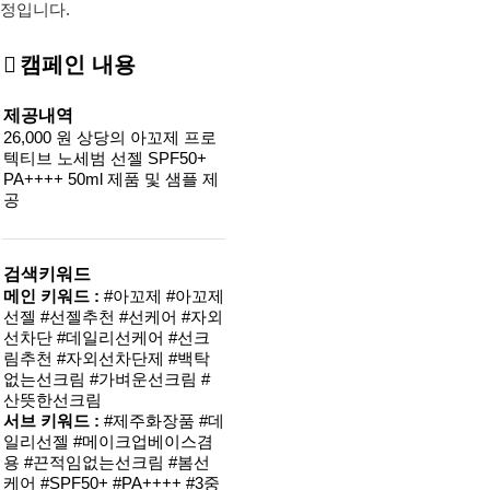
정입니다.
캠페인 내용
제공내역
26,000 원 상당의 아꼬제 프로
텍티브 노세범 선젤 SPF50+
PA++++ 50ml 제품 및 샘플 제
공
검색키워드
메인 키워드 :
#아꼬제 #아꼬제
선젤 #선젤추천 #선케어 #자외
선차단 #데일리선케어 #선크
림추천 #자외선차단제 #백탁
없는선크림 #가벼운선크림 #
산뜻한선크림
서브 키워드 :
#제주화장품 #데
일리선젤 #메이크업베이스겸
용 #끈적임없는선크림 #봄선
케어 #SPF50+ #PA++++ #3중