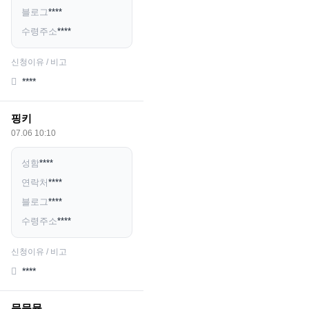
블로그
****
수령주소
****
신청이유 / 비고
****
핑키
07.06 10:10
성함
****
연락처
****
블로그
****
수령주소
****
신청이유 / 비고
****
뮥뮥뮹